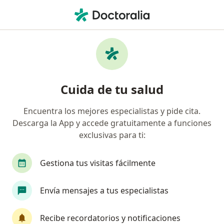
Men
¿Qué estás buscando?
Página De Inicio
Enfermedades
Hipoacusia
Hipoacusia - Información,
Cuida de tu salud
expertos y preguntas frecuentes
Encuentra los mejores especialistas y pide cita.
Descarga la App y accede gratuitamente a funciones
exclusivas para ti:
Información
Pregunta al Experto
Gestiona tus visitas fácilmente
Envía mensajes a tus especialistas
No descuides tu salud
Escoge la consulta online para empezar o continuar
Recibe recordatorios y notificaciones