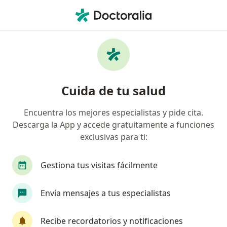
Men
Embarazo De Riesgo • Jesús María, Lima
Filtros
• 1
Seguro
Mapa
Especialistas en Embarazo de riesgo en
Cuida de tu salud
Jesús María
Encuentra los mejores especialistas y pide cita.
Descarga la App y accede gratuitamente a funciones
¿Qué especialidad estás buscando?
exclusivas para ti:
Ginecólogo
Médico general
Cardiólogo
Gestiona tus visitas fácilmente
Envía mensajes a tus especialistas
Recibe recordatorios y notificaciones