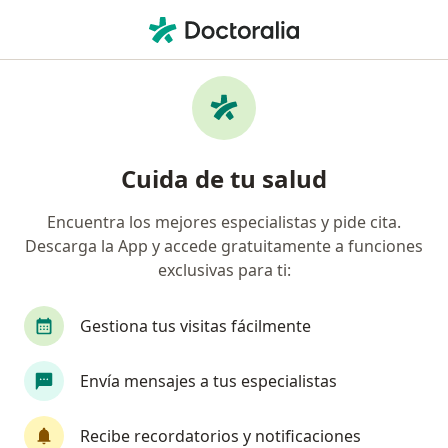
Men
Virus Del Papiloma Humano • Jesús María, Lima
Filtros
• 1
Seguro
Mapa
Especialistas en Virus del Papiloma Humano
Cuida de tu salud
en Jesús María
Encuentra los mejores especialistas y pide cita.
Descarga la App y accede gratuitamente a funciones
¿Qué especialidad estás buscando?
exclusivas para ti:
Ginecólogo
Médico general
Cirujano gene
Gestiona tus visitas fácilmente
Envía mensajes a tus especialistas
Recibe recordatorios y notificaciones