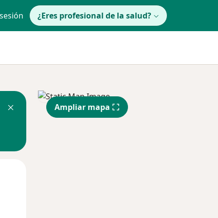
 sesión
¿Eres profesional de la salud?
Ampliar mapa
Jue
Vie
Sáb
13 Ago
14 Ago
15 Ago