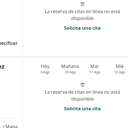
La reserva de citas en línea no está
disponible
Solicita una cita
pecificar
ez
Hoy
Mañana
Mar
Mié
9 Ago
10 Ago
11 Ago
12 Ago
La reserva de citas en línea no está
disponible
Solicita una cita
cana), Trujillo
•
Mapa