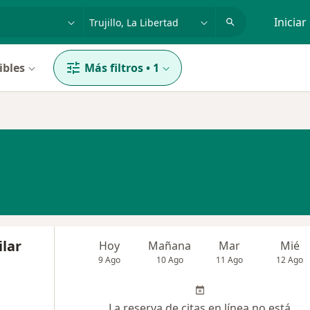
dad, enfermedad o nombre
p. ej. Lima
Iniciar
ibles
Más filtros
•
1
ilar
Hoy
Mañana
Mar
Mié
9 Ago
10 Ago
11 Ago
12 Ago
La reserva de citas en línea no está