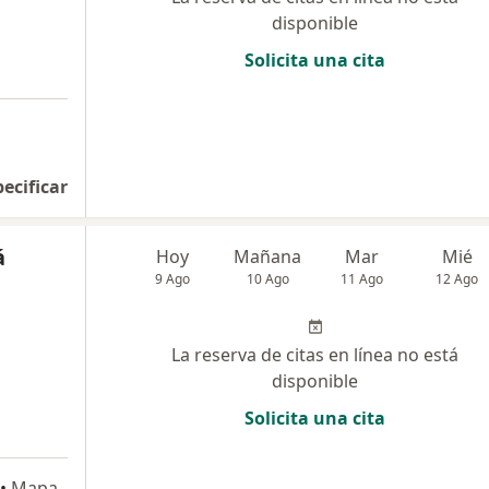
disponible
Solicita una cita
pecificar
á
Hoy
Mañana
Mar
Mié
9 Ago
10 Ago
11 Ago
12 Ago
La reserva de citas en línea no está
disponible
Solicita una cita
•
Mapa