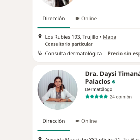
Dirección
Online
Los Rubies 193, Trujillo
•
Mapa
Consultorio particular
Consulta dermatológica
Precio sin es
Dra. Daysi Timan
Palacios
Dermatólogo
24 opinión
Dirección
Online
Avenida Mansiche 882 oficina21, Trujillo