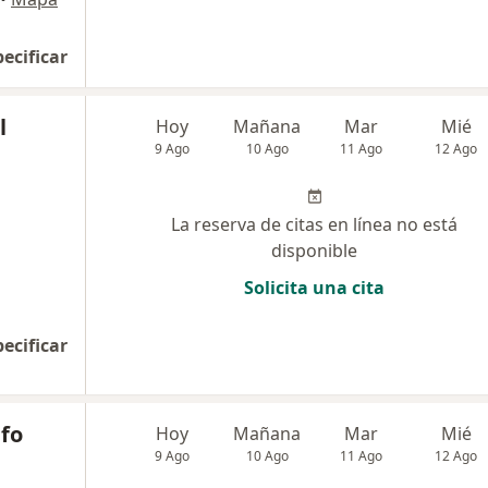
pecificar
l
Hoy
Mañana
Mar
Mié
9 Ago
10 Ago
11 Ago
12 Ago
La reserva de citas en línea no está
disponible
Solicita una cita
pecificar
lfo
Hoy
Mañana
Mar
Mié
9 Ago
10 Ago
11 Ago
12 Ago