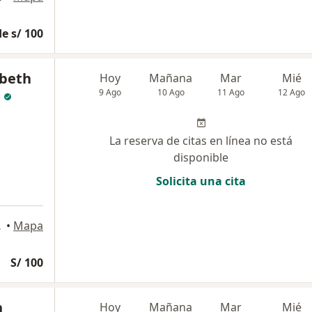
e s/ 100
abeth
Hoy
Mañana
Mar
Mié
9 Ago
10 Ago
11 Ago
12 Ago
La reserva de citas en línea no está
disponible
Solicita una cita
Trujillo
•
Mapa
S/ 100
n
Hoy
Mañana
Mar
Mié