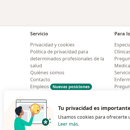
Servicio
Para l
Privacidad y cookies
Especia
Política de privacidad para
Clínica
determinados profesionales de la
Pregun
salud
Medic
Quiénes somos
Servici
Contacto
Enfer
Empleos
Pregun
Nuevas posiciones
Condiciones Generales de
Aplicac
Contratación
Tu privacidad es important
Usamos cookies para ofrecerte u
Leer más
.
se abre en una n
se abre 
s
Polska
,
Türkiye
,
España
,