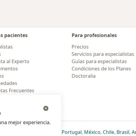
os pacientes
Para profesionales
listas
Precios
s
Servicios para especialistas
ta al Experto
Guías para especialistas
amentos
Condiciones de los Planes
os
Doctoralia
medades
tas Frecuentes
ión para celular
e
na mejor experiencia.
ueva pestaña
en una nueva pestaña
e abre en una nueva pestaña
se abre en una nueva pestaña
se abre en una nueva pestaña
se abre en una nueva pestaña
se abre en una nueva p
se abre en una
se abre e
se
Italia
,
Deutschland
,
Česko
,
Portugal
,
México
,
Chile
,
Brasil
,
A