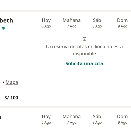
abeth
Hoy
Mañana
Sáb
Dom
6 Ago
7 Ago
8 Ago
9 Ago
La reserva de citas en línea no está
disponible
Solicita una cita
Trujillo
•
Mapa
S/ 100
n
Hoy
Mañana
Sáb
Dom
6 Ago
7 Ago
8 Ago
9 Ago