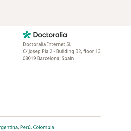
Contacto
Doctoralia - Página de inicio
Doctoralia Internet SL
C/ Josep Pla 2 - Building B2, floor 13
08019 Barcelona, Spain
estaña
 nueva pestaña
n una nueva pestaña
 abre en una nueva pestaña
se abre en una nueva pestaña
se abre en una nueva pestaña
se abre en una nueva pestaña
rgentina
,
Perú
,
Colombia