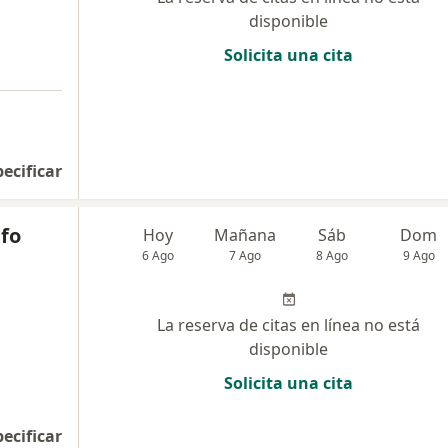
disponible
Solicita una cita
pecificar
lfo
Hoy
Mañana
Sáb
Dom
6 Ago
7 Ago
8 Ago
9 Ago
La reserva de citas en línea no está
disponible
Solicita una cita
pecificar