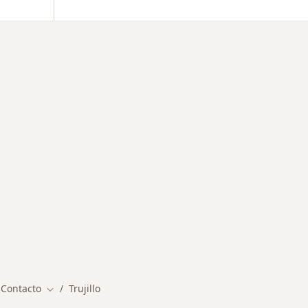
medades en Trujillo
 Contacto
Trujillo
Cambiar de ciudad