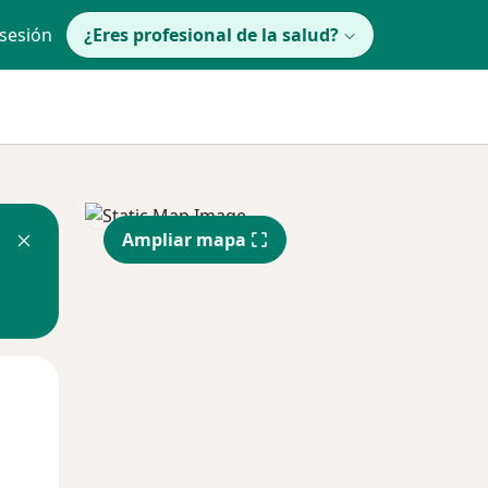
 sesión
¿Eres profesional de la salud?
Ampliar mapa
lunes
Mar
Mié
10 Ago
11 Ago
12 Ago