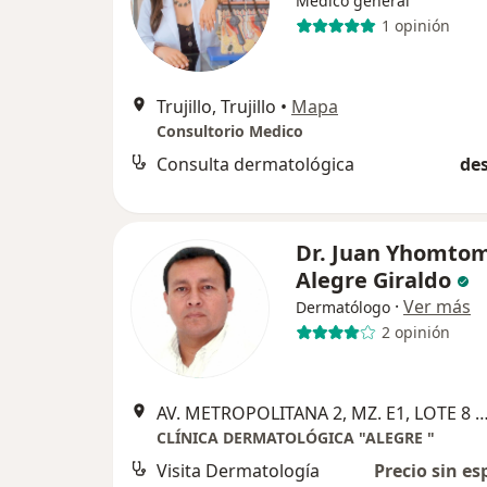
Médico general
1 opinión
Trujillo, Trujillo
•
Mapa
Consultorio Medico
Consulta dermatológica
des
Dr. Juan Yhomto
Alegre Giraldo
·
Ver más
Dermatólogo
2 opinión
AV. METROPOLITANA 2, MZ. E1, LOTE 8 - URB. SAN ISIDRO I
CLÍNICA DERMATOLÓGICA "ALEGRE "
Visita Dermatología
Precio sin es