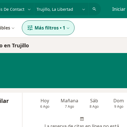
dad, enfermedad o nombre
p. ej. Lima
Iniciar
ibles
Más filtros
•
1
 en Trujillo
ilar
Hoy
Mañana
Sáb
Dom
6 Ago
7 Ago
8 Ago
9 Ago
La reserva de citas en línea no está