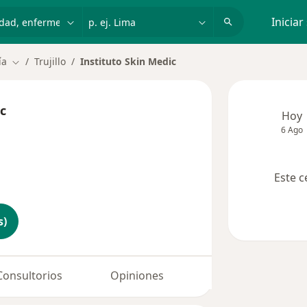
dad, enfermedad o nombre
p. ej. Lima
Iniciar
ía
Trujillo
Instituto Skin Medic
Cambiar de ciudad
c
Hoy
6 Ago
Este c
s)
Consultorios
Opiniones