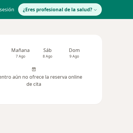
 sesión
¿Eres profesional de la salud?
Mañana
Sáb
Dom
lunes
Mar
7 Ago
8 Ago
9 Ago
10 Ago
11 Ag
entro aún no ofrece la reserva online
de cita