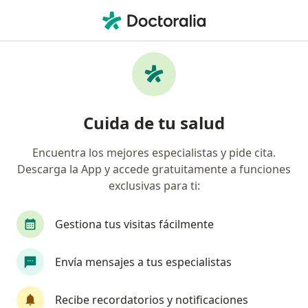
Men
Caspa • Trujillo, La Libertad
Filtros
• 1
Mapa
Especialistas en Caspa en Trujillo
Cuida de tu salud
Encuentra los mejores especialistas y pide cita.
¿Qué especialidad estás buscando?
Descarga la App y accede gratuitamente a funciones
Dermatólogo
Médico general
exclusivas para ti:
Gestiona tus visitas fácilmente
Envía mensajes a tus especialistas
Recibe recordatorios y notificaciones