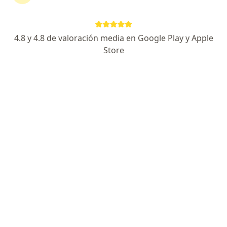
Escoge la consulta online para empezar o continuar
tu tratamiento sin salir de casa. Y, si lo necesitas,
también puedes reservar una cita presencial.
4.8 y 4.8 de valoración media en Google Play y Apple
Store
Mostrar especialistas
¿Cómo funciona?
Expertos en queratolisis punteada
Beatriz Mercedes Ingar Carbone
Dermatólogo
Lima
Agendar cita