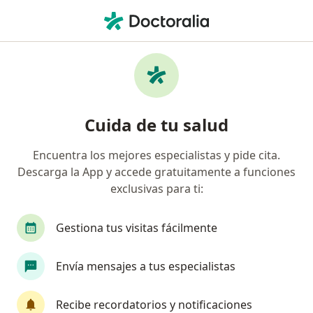
Men
¿Qué estás buscando?
Página De Inicio
Enfermedades
Queratolisis Punteada
Queratolisis punteada -
Cuida de tu salud
Información, expertos y
preguntas frecuentes
Encuentra los mejores especialistas y pide cita.
Descarga la App y accede gratuitamente a funciones
exclusivas para ti:
Gestiona tus visitas fácilmente
Información
Pregunta al Experto
Envía mensajes a tus especialistas
No descuides tu salud
Recibe recordatorios y notificaciones