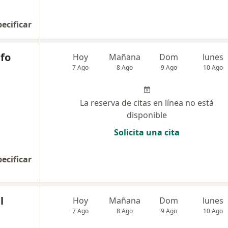
pecificar
lfo
Hoy
Mañana
Dom
lunes
7 Ago
8 Ago
9 Ago
10 Ago
La reserva de citas en línea no está
disponible
Solicita una cita
pecificar
l
Hoy
Mañana
Dom
lunes
7 Ago
8 Ago
9 Ago
10 Ago