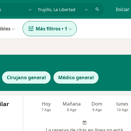
dad, enfermedad o nombre
p. ej. Lima
Iniciar
ibles
Más filtros
•
1
Cirujano general
Médico general
ilar
Hoy
Mañana
Dom
lunes
7 Ago
8 Ago
9 Ago
10 Ago
La reserva de citas en línea no está