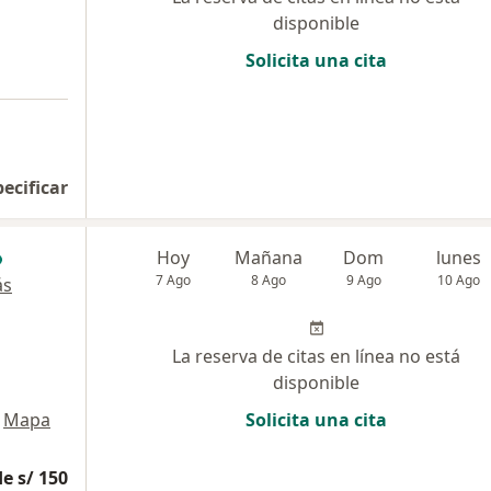
disponible
Solicita una cita
pecificar
Hoy
Mañana
Dom
lunes
7 Ago
8 Ago
9 Ago
10 Ago
ás
La reserva de citas en línea no está
disponible
Mapa
Solicita una cita
e s/ 150