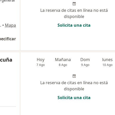
o general
La reserva de citas en línea no está
disponible
 - Trujillo, Trujillo
•
Mapa
Solicita una cita
pecificar
icuña
Hoy
Mañana
Dom
lunes
7 Ago
8 Ago
9 Ago
10 Ago
La reserva de citas en línea no está
disponible
Solicita una cita