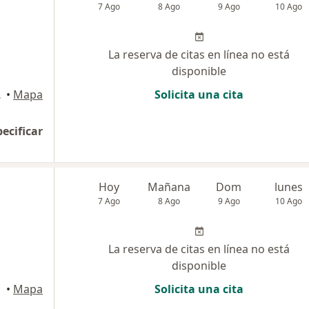
7 Ago
8 Ago
9 Ago
10 Ago
La reserva de citas en línea no está
disponible
, Trujillo
•
Mapa
Solicita una cita
pecificar
Hoy
Mañana
Dom
lunes
7 Ago
8 Ago
9 Ago
10 Ago
La reserva de citas en línea no está
disponible
•
Mapa
Solicita una cita