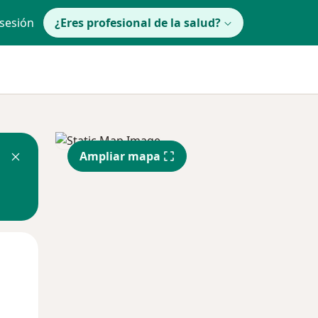
 sesión
¿Eres profesional de la salud?
Ampliar mapa
Mar
Mié
Jue
11 Ago
12 Ago
13 Ago