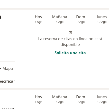
á
Hoy
Mañana
Dom
lunes
7 Ago
8 Ago
9 Ago
10 Ago
La reserva de citas en línea no está
disponible
Solicita una cita
•
Mapa
pecificar
Hoy
Mañana
Dom
lunes
7 Ago
8 Ago
9 Ago
10 Ago