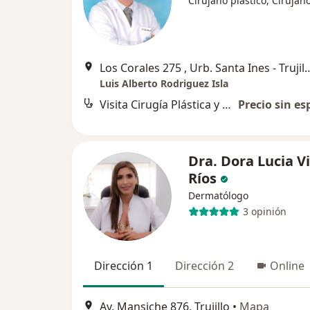
Cirujano plástico, Cirujan
Los Corales 275 , Urb. Santa Ines
Luis Alberto Rodriguez Isla
Visita Cirugía Plástica y Reparadora
Precio sin es
Dra. Dora Lucia V
Ríos
Dermatólogo
3 opinión
Dirección 1
Dirección 2
Online
Av. Mansiche 876, Trujillo
•
Mapa