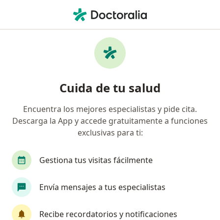
Men
Accidente Vascular Cerebral • Lima, Lima
Filtros
• 1
Seguro
Mapa
Especialistas en Accidente vascular cerebral
Cuida de tu salud
en Lima
Encuentra los mejores especialistas y pide cita.
Descarga la App y accede gratuitamente a funciones
¿Qué especialidad estás buscando?
exclusivas para ti:
Neurólogo
Médico general
Cirujano gene
Gestiona tus visitas fácilmente
Envía mensajes a tus especialistas
Recibe recordatorios y notificaciones