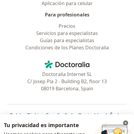
Aplicación para celular
Para profesionales
Precios
Servicios para especialistas
Guías para especialistas
Condiciones de los Planes Doctoralia
Contacto
Doctoralia - Página de inicio
Doctoralia Internet SL
C/ Josep Pla 2 - Building B2, floor 13
08019 Barcelona, Spain
se abre en una nueva pestaña
se abre en una nueva pestaña
se abre en una nueva pestaña
se abre en una nueva pes
se abre en 
se a
Polska
,
Türkiye
,
España
,
Italia
,
Deutschland
,
Česko
,
se abre en una nueva pestaña
se abre en una nueva pestaña
se abre en una nueva pestaña
se abre en una nueva p
se abre en 
se abr
Portugal
,
México
,
Chile
,
Brasil
,
Argentina
,
Perú
,
Tu privacidad es importante
se abre en una nueva pe
Colombia