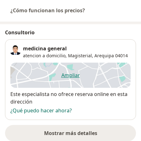
¿Cómo funcionan los precios?
Consultorio
medicina general
atencion a domicilio,
Magisterial
,
Arequipa
04014
Ampliar
se abre en una nueva pestañ
Disponibilidad
Este especialista no ofrece reserva online en esta
dirección
¿Qué puedo hacer ahora?
Mostrar más detalles
sobre la dirección