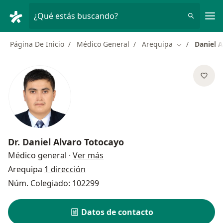
Men
¿Qué estás buscando?
Página De Inicio
Médico General
Arequipa
Daniel 
Cambiar de c
Dr.
Daniel Alvaro Totocayo
sobre las especializaciones
Médico general
·
Ver más
Arequipa
1 dirección
Núm. Colegiado: 102299
Datos de contacto