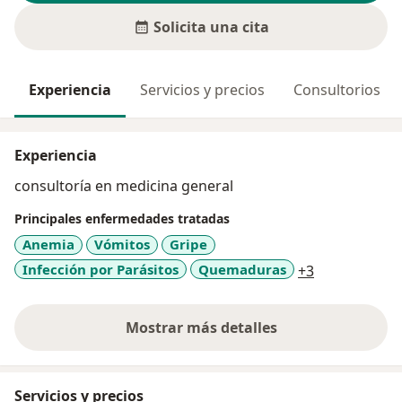
Solicita una cita
Experiencia
Servicios y precios
Consultorios
Experiencia
consultoría en medicina general
Principales enfermedades tratadas
Anemia
Vómitos
Gripe
a11y_sr_mor
Infección por Parásitos
Quemaduras
+3
Mostrar más detalles
sobre la experiencia
Servicios y precios