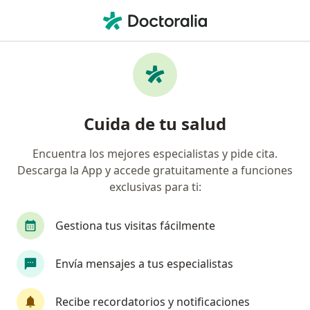
Men
Endocrinología • San Juan de Lurigancho, Lima
Filtros
• 1
Seguro
Mapa
Centros médicos de endocrinología en San
Cuida de tu salud
Juan de Lurigancho
Encuentra los mejores especialistas y pide cita.
Descarga la App y accede gratuitamente a funciones
exclusivas para ti:
Gestiona tus visitas fácilmente
Envía mensajes a tus especialistas
Clinica San Borja
·
Endocrinología, Alergia - inmunología, Anatomía patológica
Recibe recordatorios y notificaciones
Ver más