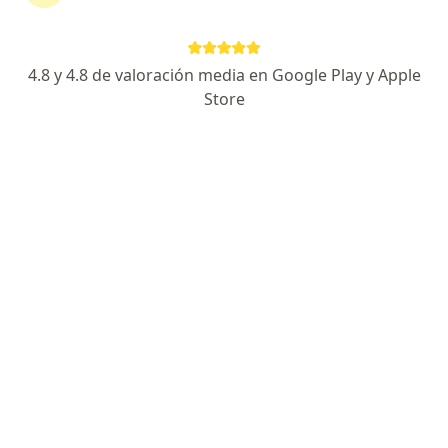
188 opinión
Av. Guardia Civil 337, San Borja
•
Mapa
4.8 y 4.8 de valoración media en Google Play y Apple
Ningún profesional de este centro tiene citas disponibles
Store
Mostrar perfil
Clínica de Día Jockey Salud
Endocrinología, Alergia - inmunología, Cirugía plástica y
·
Ver más
reparadora
61 opinión