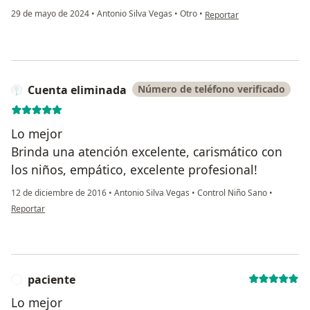
en opinión del usuario Mar
29 de mayo de 2024
•
Antonio Silva Vegas
•
Otro
•
Reportar
Cuenta eliminada
Número de teléfono verificado
Lo mejor
Brinda una atención excelente, carismático con
los niños, empático, excelente profesional!
12 de diciembre de 2016
•
Antonio Silva Vegas
•
Control Niño Sano
•
en opinión del usuario Cuenta eliminada
Reportar
paciente
P
Lo mejor