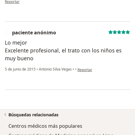
Reportar
paciente anónimo
P
Lo mejor
Excelente profesional, el trato con los niños es
muy bueno
en opinión del usuario paciente a
5 de junio de 2015
•
Antonio Silva Vegas
•
•
Reportar
Búsquedas relacionadas
Centros médicos más populares