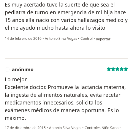
Es muy acertado tuve la suerte de que sea el
pediatra de turno en emergencia de mi hija hace
15 anos ella nacio con varios hallazagos medico y
el me ayudo mucho hasta ahora lo visito
en opinión del usuario
14 de febrero de 2016
•
Antonio Silva Vegas
•
Control
•
Reportar
anónimo
A
Lo mejor
Excelente doctor. Promueve la lactancia materna,
la ingesta de alimentos naturales, evita recetar
medicamentos innecesarios, solicita los
exámenes médicos de manera oportuna. Es lo
máximo.
17 de diciembre de 2015
•
Antonio Silva Vegas
•
Controles Niño Sano
•
en opinión del usuario anónimo