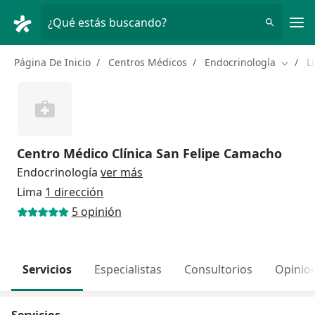
Men
¿Qué estás buscando?
Página De Inicio
Centros Médicos
Endocrinología
L
Cambia
Centro Médico Clínica San Felipe Camacho
Endocrinología
ver más
Lima
1 dirección
5 opinión
Servicios
Especialistas
Consultorios
Opinio
Servicios