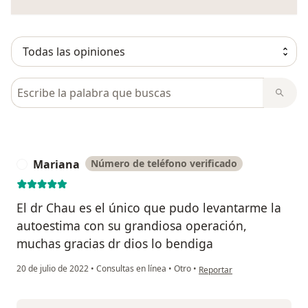
Busca en opiniones
Mariana
Número de teléfono verificado
M
El dr Chau es el único que pudo levantarme la
autoestima con su grandiosa operación,
muchas gracias dr dios lo bendiga
en opinión del usuario Mari
20 de julio de 2022
•
Consultas en línea
•
Otro
•
Reportar