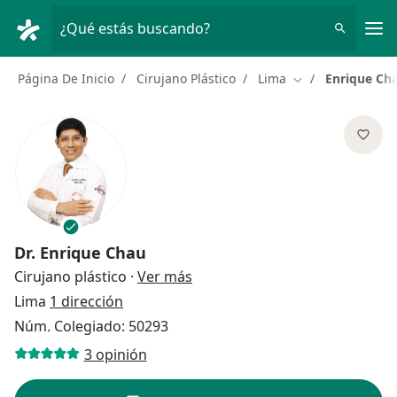
Men
¿Qué estás buscando?
Página De Inicio
Cirujano Plástico
Lima
Enrique Ch
Cambiar de ciud
Dr.
Enrique Chau
sobre las especializaciones
Cirujano plástico
·
Ver más
Lima
1 dirección
Núm. Colegiado: 50293
3 opinión