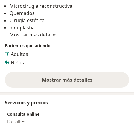
2. Registro Nacional de Auditoría Médica (RNA): A05431
Microcirugía reconstructiva
3. Registro Nacional de Maestría (RNM): M00740
Quemados
4. Colegio Médico del Perú (CMP): 50293
Cirugía estética
Rinoplastia
Mostrar más detalles
Pacientes que atiendo
Adultos
Niños
Mostrar más detalles
sobre la experiencia
Servicios y precios
Consulta online
Detalles