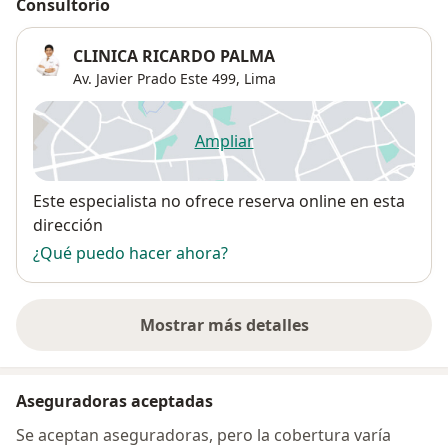
Consultorio
CLINICA RICARDO PALMA
Av. Javier Prado Este 499,
Lima
Ampliar
se abre en una nueva pestañ
Disponibilidad
Este especialista no ofrece reserva online en esta
dirección
¿Qué puedo hacer ahora?
Mostrar más detalles
sobre la dirección
Aseguradoras aceptadas
Se aceptan aseguradoras, pero la cobertura varía