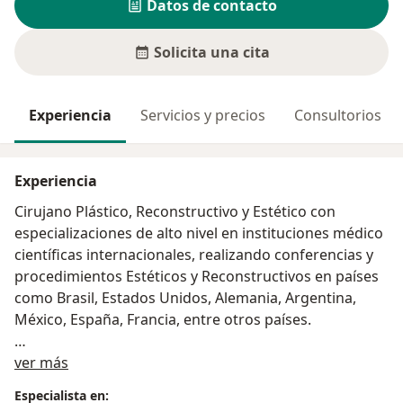
Datos de contacto
Solicita una cita
Experiencia
Servicios y precios
Consultorios
Experiencia
Cirujano Plástico, Reconstructivo y Estético con
especializaciones de alto nivel en instituciones médico
científicas internacionales, realizando conferencias y
procedimientos Estéticos y Reconstructivos en países
como Brasil, Estados Unidos, Alemania, Argentina,
México, España, Francia, entre otros países.
Acerca de mí
Registrado en:
ver más
1. Registro Nacional de Especialistas (RNE): 22938
Especialista en: