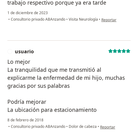
trabajo respectivo porque ya era tarde
1 de diciembre de 2023
en opinión del usuario 
•
Consultorio privado ABAnzando
•
Visita Neurología
•
Reportar
usuario
U
Lo mejor
La tranquilidad que me transmitió al
explicarme la enfermedad de mi hijo, muchas
gracias por sus palabras
Podría mejorar
La ubicación para estacionamiento
8 de febrero de 2018
en opinión del usuario
•
Consultorio privado ABAnzando
•
Dolor de cabeza
•
Reportar