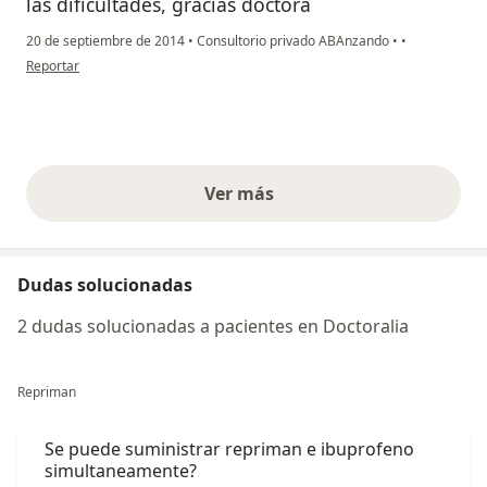
las dificultades, gracias doctora
20 de septiembre de 2014
•
Consultorio privado ABAnzando
•
•
en opinión del usuario paciente anónimo
Reportar
Ver más
opiniones anteriores
Dudas solucionadas
2 dudas solucionadas a pacientes en Doctoralia
Repriman
Se puede suministrar repriman e ibuprofeno
simultaneamente?