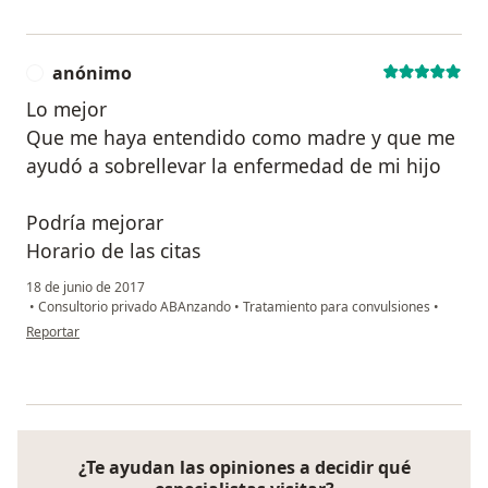
anónimo
A
Lo mejor
Que me haya entendido como madre y que me
ayudó a sobrellevar la enfermedad de mi hijo
Podría mejorar
Horario de las citas
18 de junio de 2017
•
Consultorio privado ABAnzando
•
Tratamiento para convulsiones
•
en opinión del usuario anónimo
Reportar
¿Te ayudan las opiniones a decidir qué