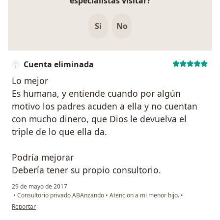
especialistas visitar?
Si
No
Cuenta eliminada
Lo mejor
Es humana, y entiende cuando por algún
motivo los padres acuden a ella y no cuentan
con mucho dinero, que Dios le devuelva el
triple de lo que ella da.
Podría mejorar
Debería tener su propio consultorio.
29 de mayo de 2017
•
Consultorio privado ABAnzando
•
Atencion a mi menor hijo.
•
en opinión del usuario Cuenta eliminada
Reportar