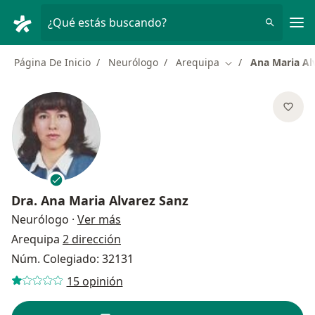
Men
¿Qué estás buscando?
Página De Inicio
Neurólogo
Arequipa
Ana Maria Al
Cambiar de ciudad
Dra.
Ana Maria Alvarez Sanz
sobre las especializaciones
Neurólogo
·
Ver más
Arequipa
2 dirección
Núm. Colegiado: 32131
15 opinión