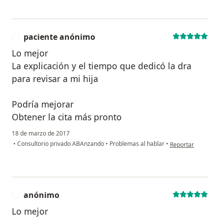
paciente anónimo
P
Lo mejor
La explicación y el tiempo que dedicó la dra
para revisar a mi hija
Podría mejorar
Obtener la cita más pronto
18 de marzo de 2017
en opinión del us
•
Consultorio privado ABAnzando
•
Problemas al hablar
•
Reportar
anónimo
A
Lo mejor