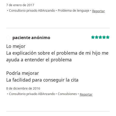
7 de enero de 2017
en opinión del 
•
Consultorio privado ABAnzando
•
Problema de lenguaje
•
Reportar
paciente anónimo
P
Lo mejor
La explicación sobre el problema de mi hijo me
ayuda a entender el problema
Podría mejorar
La facilidad para conseguir la cita
8 de diciembre de 2016
en opinión del usuario p
•
Consultorio privado ABAnzando
•
Convulsiones
•
Reportar