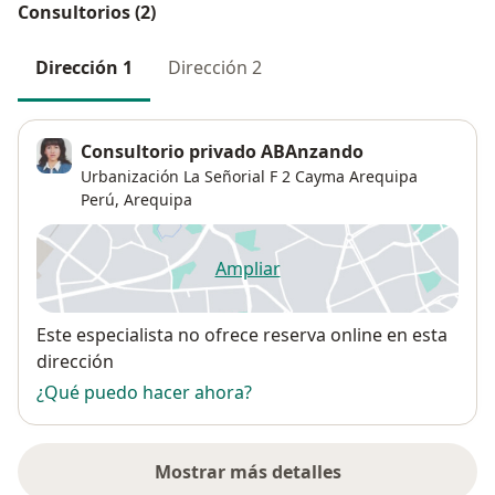
Consultorios (2)
Dirección 1
Dirección 2
Consultorio privado ABAnzando
Urbanización La Señorial F 2 Cayma Arequipa
Perú,
Arequipa
Ampliar
se abre en una nueva pestañ
Disponibilidad
Este especialista no ofrece reserva online en esta
dirección
¿Qué puedo hacer ahora?
Mostrar más detalles
sobre la dirección