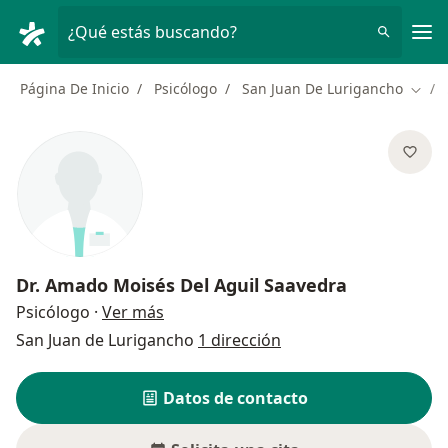
Men
¿Qué estás buscando?
Página De Inicio
Psicólogo
San Juan De Lurigancho
Cambi
Dr.
Amado Moisés Del Aguil Saavedra
sobre las especializaciones
Psicólogo
·
Ver más
San Juan de Lurigancho
1 dirección
Datos de contacto