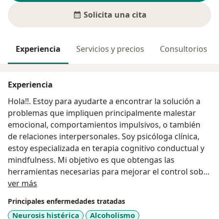
Solicita una cita
Experiencia
Servicios y precios
Consultorios
Experiencia
Hola!!. Estoy para ayudarte a encontrar la solución a
problemas que impliquen principalmente malestar
emocional, comportamientos impulsivos, o también
de relaciones interpersonales. Soy psicóloga clínica,
estoy especializada en terapia cognitivo conductual y
mindfulness. Mi objetivo es que obtengas las
herramientas necesarias para mejorar el control sobre
Acerca de mí
ti mismo frente a la adversidad.
ver más
Principales enfermedades tratadas
Neurosis histérica
Alcoholismo