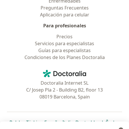
Enfermedades
Preguntas Frecuentes
Aplicación para celular
Para profesionales
Precios
Servicios para especialistas
Guías para especialistas
Condiciones de los Planes Doctoralia
Contacto
Doctoralia - Página de inicio
Doctoralia Internet SL
C/ Josep Pla 2 - Building B2, floor 13
08019 Barcelona, Spain
se abre en una nueva pestaña
se abre en una nueva pestaña
se abre en una nueva pestaña
se abre en una nueva pes
se abre en 
se a
Polska
,
Türkiye
,
España
,
Italia
,
Deutschland
,
Česko
,