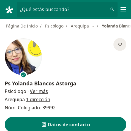
Men
¿Qué estás buscando?
Página De Inicio
Psicólogo
Arequipa
Yolanda Blanc
Cambiar de ciudad
Ps
Yolanda Blancos Astorga
sobre las especializaciones
Psicólogo
·
Ver más
Arequipa
1 dirección
Núm. Colegiado: 39992
Datos de contacto