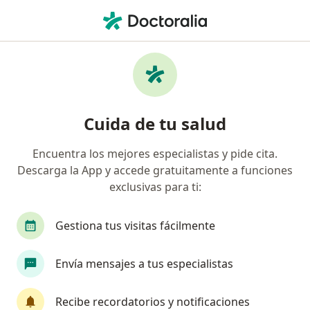
Men
Visita Neurología • Perú, Piura
Filtros
• 1
Seguro
Mapa
Especialistas en Visita Neurología Perú
Cuida de tu salud
Encuentra los mejores especialistas y pide cita.
¿Qué especialidad estás buscando?
Descarga la App y accede gratuitamente a funciones
Neurólogo
Médico general
Neurofisiólogo
exclusivas para ti:
Gestiona tus visitas fácilmente
Envía mensajes a tus especialistas
Recibe recordatorios y notificaciones