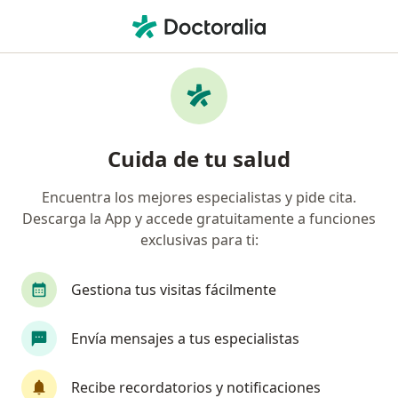
Men
Visita Domiciliaria Ortopedia Y Traumatología • Perú, Piura
Filtros
• 1
Seguro
Mapa
Especialistas en Visita domiciliaria
Cuida de tu salud
Ortopedia y Traumatología Perú
Encuentra los mejores especialistas y pide cita.
Descarga la App y accede gratuitamente a funciones
¿Qué especialidad estás buscando?
exclusivas para ti:
Traumatólogo y Ortopedista
Ginecólogo
Gestiona tus visitas fácilmente
Envía mensajes a tus especialistas
Recibe recordatorios y notificaciones