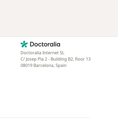
Contacto
Doctoralia - Página de inicio
Doctoralia Internet SL
C/ Josep Pla 2 - Building B2, floor 13
08019 Barcelona, Spain