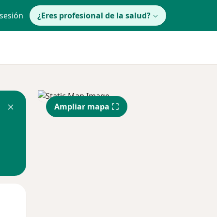
 sesión
¿Eres profesional de la salud?
Ampliar mapa
lunes
Mar
Mié
10 Ago
11 Ago
12 Ago