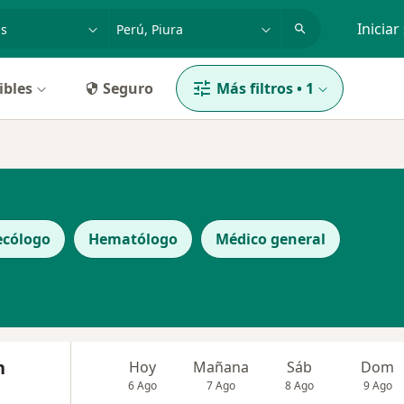
dad, enfermedad o nombre
p. ej. Lima
Iniciar
ibles
Seguro
Más filtros
•
1
ecólogo
Hematólogo
Médico general
n
Hoy
Mañana
Sáb
Dom
6 Ago
7 Ago
8 Ago
9 Ago