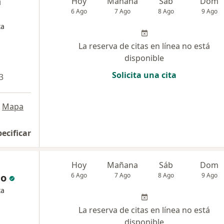
n
Hoy
Mañana
Sáb
Dom
6 Ago
7 Ago
8 Ago
9 Ago
ta
La reserva de citas en línea no está
disponible
Solicita una cita
3
Mapa
pecificar
Hoy
Mañana
Sáb
Dom
go
6 Ago
7 Ago
8 Ago
9 Ago
ta
La reserva de citas en línea no está
disponible