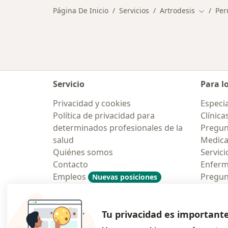
Página De Inicio
Servicios
Artrodesis
Per
Cambiar
Servicio
Para l
Privacidad y cookies
Especia
Política de privacidad para
Clínica
determinados profesionales de la
Pregun
salud
Medic
Quiénes somos
Servici
Contacto
Enfer
Empleos
Pregun
Nuevas posiciones
Condiciones Generales de
Aplicac
Contratación
Tu privacidad es important