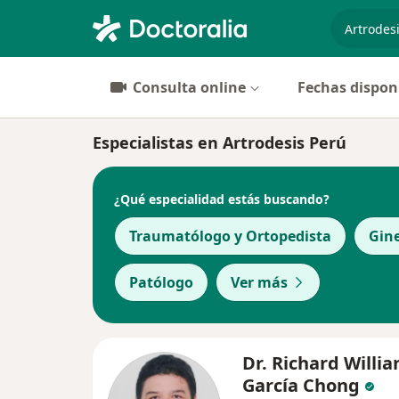
especiali
Consulta online
Fechas dispon
Especialistas en Artrodesis Perú
¿Qué especialidad estás buscando?
Traumatólogo y Ortopedista
Gin
Patólogo
Ver más
Dr. Richard Willia
García Chong