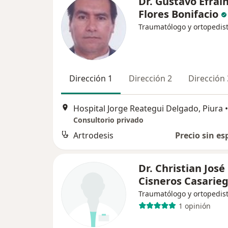
Dr. Gustavo Efrai
Flores Bonifacio
Traumatólogo y ortopedis
Dirección 1
Dirección 2
Dirección 
Hospital Jorge Reategui Delgado, Piura
•
Consultorio privado
Artrodesis
Precio sin es
Dr. Christian José
Cisneros Casarie
Traumatólogo y ortopedis
1 opinión