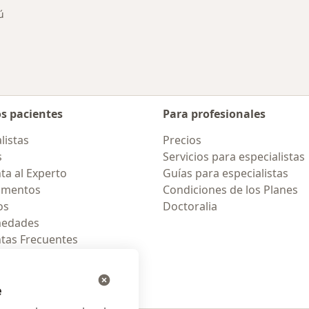
ú
 de ciudad
os pacientes
Para profesionales
listas
Precios
s
Servicios para especialistas
ta al Experto
Guías para especialistas
amentos
Condiciones de los Planes
os
Doctoralia
medades
tas Frecuentes
ión para celular
e