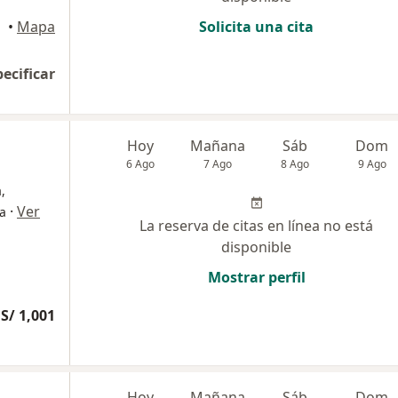
•
Mapa
Solicita una cita
pecificar
Hoy
Mañana
Sáb
Dom
6 Ago
7 Ago
8 Ago
9 Ago
,
·
Ver
ía
La reserva de citas en línea no está
disponible
Mostrar perfil
S/ 1,001
Hoy
Mañana
Sáb
Dom