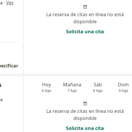
·
Ver
ta
La reserva de citas en línea no está
disponible
Solicita una cita
pecificar
s
Hoy
Mañana
Sáb
Dom
6 Ago
7 Ago
8 Ago
9 Ago
ta
La reserva de citas en línea no está
disponible
Solicita una cita