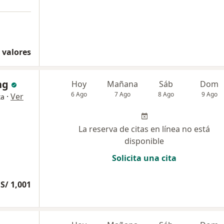
 valores
ng
Hoy
Mañana
Sáb
Dom
6 Ago
7 Ago
8 Ago
9 Ago
·
Ver
ta
La reserva de citas en línea no está
disponible
Solicita una cita
S/ 1,001