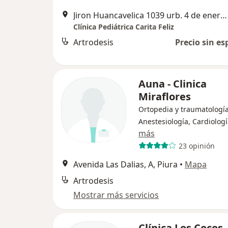
Jiron Huancavelica 1039 urb. 4 de enero, Piura
Clínica Pediátrica Carita Feliz
Artrodesis
Precio sin es
Auna - Clinica
Miraflores
Ortopedia y traumatología
Anestesiología, Cardiolog
más
23 opinión
Avenida Las Dalias, A, Piura
•
Mapa
Artrodesis
Mostrar más servicios
Clínica Los Cocos