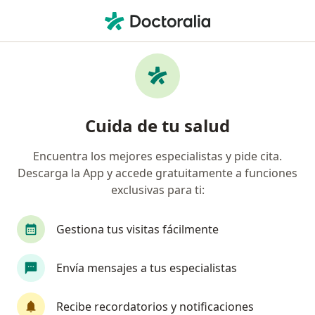
Men
Potenciales Evocados Auditivos • Perú, Piura
Filtros
• 1
Mapa
Especialistas en Potenciales evocados
Cuida de tu salud
auditivos Perú
Encuentra los mejores especialistas y pide cita.
Descarga la App y accede gratuitamente a funciones
¿Qué especialidad estás buscando?
exclusivas para ti:
Neurólogo
Neurofisiólogo clínico
Otorrin
Gestiona tus visitas fácilmente
Envía mensajes a tus especialistas
Recibe recordatorios y notificaciones