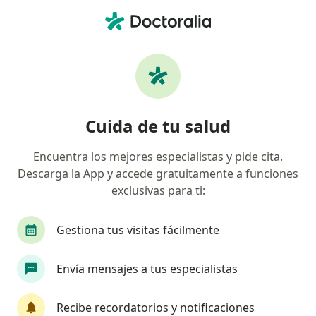
Men
Visita Dermatología • Perú, Piura
Filtros
• 1
Seguro
Mapa
Especialistas en Visita Dermatología Perú
Cuida de tu salud
Encuentra los mejores especialistas y pide cita.
¿Qué especialidad estás buscando?
Descarga la App y accede gratuitamente a funciones
Dermatólogo
Cardiólogo
Médico general
exclusivas para ti:
Gestiona tus visitas fácilmente
Envía mensajes a tus especialistas
Recibe recordatorios y notificaciones