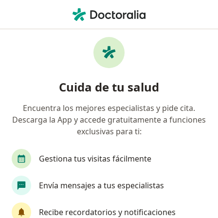
Men
Reumatólogo • Perú, Piura
Filtros
Seguro
Mapa
Reumatólogos en Perú
Cuida de tu salud
Encuentra los mejores especialistas y pide cita.
Descarga la App y accede gratuitamente a funciones
exclusivas para ti:
Gestiona tus visitas fácilmente
Dr. Lyn Judson Chinchay Carrasco
Envía mensajes a tus especialistas
Reumatólogo
2 opinión
Recibe recordatorios y notificaciones