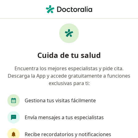
Men
Visita Ginecología Y Obstetricia • Huancayo, Junín
Filtros
• 1
Seguro
Mapa
Especialistas en Visita Ginecología y
Cuida de tu salud
Obstetricia Huancayo
Encuentra los mejores especialistas y pide cita.
Descarga la App y accede gratuitamente a funciones
¿Qué especialidad estás buscando?
exclusivas para ti:
Ginecólogo
Médico general
Gestiona tus visitas fácilmente
Envía mensajes a tus especialistas
Recibe recordatorios y notificaciones