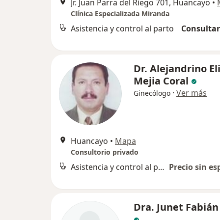
Jr. Juan Parra del Riego 701, Huancayo
•
Clínica Especializada Miranda
Asistencia y control al parto
Consultar
Dr. Alejandrino El
Mejia Coral
·
Ver más
Ginecólogo
Huancayo
•
Mapa
Consultorio privado
Asistencia y control al parto
Precio sin es
Dra. Junet Fabiá