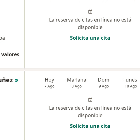
La reserva de citas en línea no está
disponible
pa
Solicita una cita
 valores
Nuñez
Hoy
Mañana
Dom
lunes
7 Ago
8 Ago
9 Ago
10 Ago
La reserva de citas en línea no está
disponible
Solicita una cita