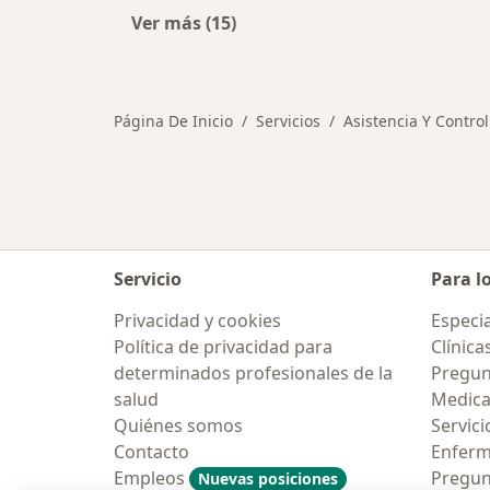
Ver más (15)
Más en esta categoría: Otros servi
Página De Inicio
Servicios
Asistencia Y Control
Servicio
Para l
Privacidad y cookies
Especia
Política de privacidad para
Clínica
determinados profesionales de la
Pregun
salud
Medic
Quiénes somos
Servici
Contacto
Enfer
Empleos
Pregun
Nuevas posiciones