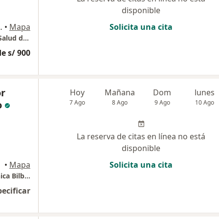
disponible
 Ribera, Huancayo
•
Mapa
Solicita una cita
Consultorio Especializado en la Fertilidad y Salud de la Mujer
e s/ 900
or
Hoy
Mañana
Dom
lunes
o
7 Ago
8 Ago
9 Ago
10 Ago
La reserva de citas en línea no está
disponible
•
Mapa
Solicita una cita
Consultorio Ginecologico, 1002, piso 10. Clinica Bilbao
pecificar