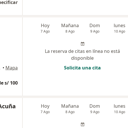
pecificar
Hoy
Mañana
Dom
lunes
7 Ago
8 Ago
9 Ago
10 Ago
La reserva de citas en línea no está
disponible
Huancayo
•
Mapa
Solicita una cita
e s/ 100
 Acuña
Hoy
Mañana
Dom
lunes
7 Ago
8 Ago
9 Ago
10 Ago