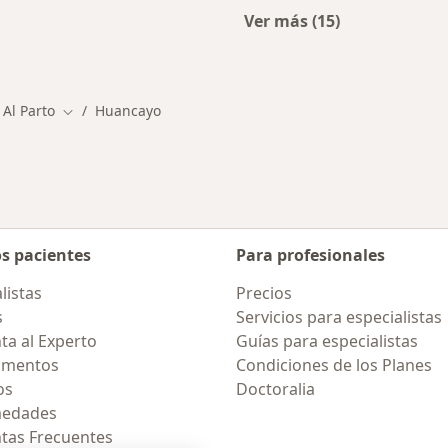
Ver más (15)
cios en Huancayo
Más en esta categor
 Al Parto
Huancayo
Cambiar de ciudad
os pacientes
Para profesionales
listas
Precios
s
Servicios para especialistas
ta al Experto
Guías para especialistas
amentos
Condiciones de los Planes
os
Doctoralia
medades
tas Frecuentes