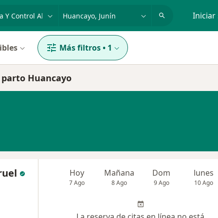
dad, enfermedad o nombre
p. ej. Lima
Iniciar
ibles
Más filtros
•
1
al parto Huancayo
ruel
Hoy
Mañana
Dom
lunes
7 Ago
8 Ago
9 Ago
10 Ago
La reserva de citas en línea no está