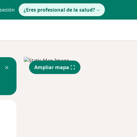
 sesión
¿Eres profesional de la salud?
Ampliar mapa
Mar
Mié
Jue
11 Ago
12 Ago
13 Ago