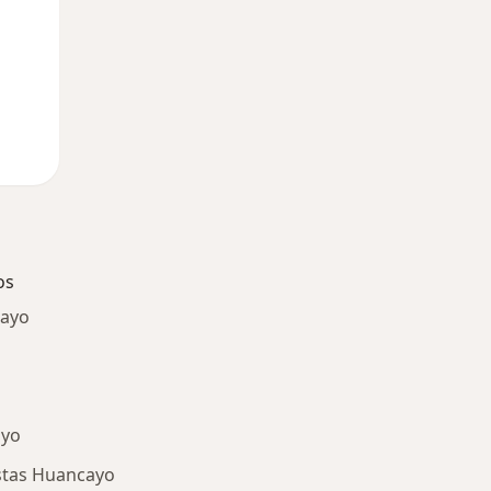
os
cayo
ayo
stas Huancayo