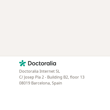
ía: Especialistas más solicitados
Contacto
Doctoralia - Página de inicio
Doctoralia Internet SL
C/ Josep Pla 2 - Building B2, floor 13
08019 Barcelona, Spain