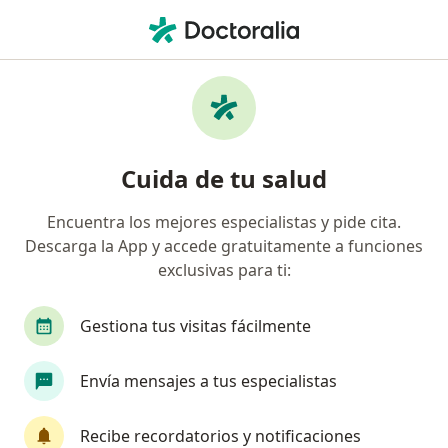
Men
Marsupialización • Huancayo, Junín
Filtros
• 1
Mapa
Especialistas en Marsupialización Huancayo
Cuida de tu salud
Encuentra los mejores especialistas y pide cita.
¿Qué especialidad estás buscando?
Descarga la App y accede gratuitamente a funciones
Ginecólogo
exclusivas para ti:
Gestiona tus visitas fácilmente
Envía mensajes a tus especialistas
Recibe recordatorios y notificaciones