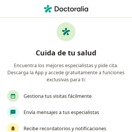
Men
Colocación Del Diu • Huancayo, Junín
Filtros
• 1
Mapa
Especialistas en Colocación del DIU
Cuida de tu salud
Huancayo
Encuentra los mejores especialistas y pide cita.
Descarga la App y accede gratuitamente a funciones
¿Qué especialidad estás buscando?
exclusivas para ti:
Ginecólogo
Gestiona tus visitas fácilmente
Envía mensajes a tus especialistas
Recibe recordatorios y notificaciones