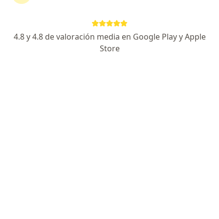
Maria Gabriela Vega
4.8 y 4.8 de valoración media en Google Play y Apple
Store
Psicólogo
Surco
Agendar cita
Marcia Moreno Hipolito
Psicólogo
Lima
Agendar cita
Paola Narváez Campos
Psicólogo
Trujillo