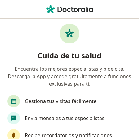
Men
¿Qué estás buscando?
Página De Inicio
Servicios
Psicoterapia Con Adolescentes
Psicoterapia con adolescentes -
Cuida de tu salud
Información, expertos y
Encuentra los mejores especialistas y pide cita.
preguntas frecuentes
Descarga la App y accede gratuitamente a funciones
exclusivas para ti:
Gestiona tus visitas fácilmente
Información
Envía mensajes a tus especialistas
Expertos en psicoterapia con adolescentes
Recibe recordatorios y notificaciones