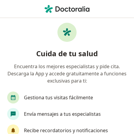
Men
Psicoterapia • Yanahuara, Arequipa
Filtros
• 1
Seguro
Mapa
Especialistas en Psicoterapia Yanahuara
Cuida de tu salud
Encuentra los mejores especialistas y pide cita.
¿Qué especialidad estás buscando?
Descarga la App y accede gratuitamente a funciones
Psicólogo
Psiquiatra
exclusivas para ti:
Gestiona tus visitas fácilmente
Envía mensajes a tus especialistas
Recibe recordatorios y notificaciones