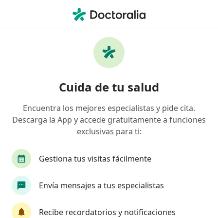
Men
Prótesis Total De Cadera • Ica, Ica
Búsquedas relacionadas
Especialistas más solicitados
Ginecólogos Ica
Cuida de tu salud
Pediatras Ica
Encuentra los mejores especialistas y pide cita.
Cirujanos generales Ica
Descarga la App y accede gratuitamente a funciones
Médicos generales Ica
exclusivas para ti:
Internistas Ica
Gestiona tus visitas fácilmente
Ver más (15)
Más en esta categoría: Especialistas más soli
Envía mensajes a tus especialistas
Página De Inicio
Servicios
Prótesis Total De Cadera
Cambi
Recibe recordatorios y notificaciones