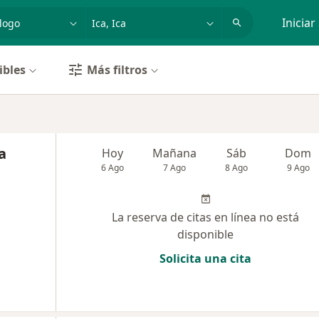
dad, enfermedad o nombre
p. ej. Lima
Iniciar
ibles
Más filtros
a
Hoy
Mañana
Sáb
Dom
6 Ago
7 Ago
8 Ago
9 Ago
La reserva de citas en línea no está
disponible
Solicita una cita