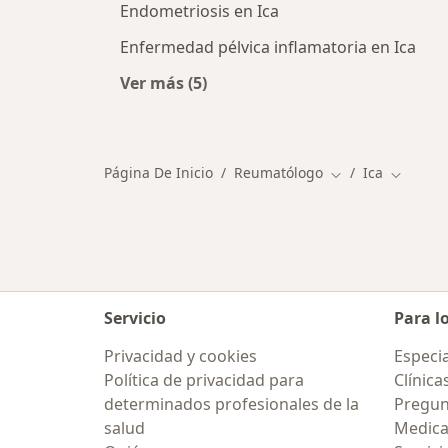
Endometriosis en Ica
Enfermedad pélvica inflamatoria en Ica
Ver más (5)
Más en esta categoría: Principales
Página De Inicio
Reumatólogo
Ica
Cambiar de ciud
Cambiar
Servicio
Para l
Privacidad y cookies
Especia
Política de privacidad para
Clínica
determinados profesionales de la
Pregun
salud
Medic