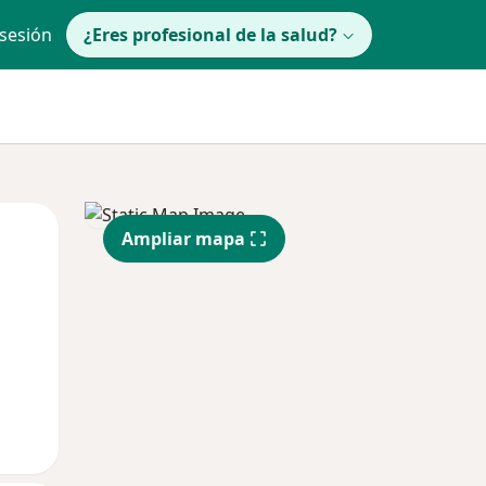
 sesión
¿Eres profesional de la salud?
lunes
Mar
Mié
Ampliar mapa
10 Ago
11 Ago
12 Ago