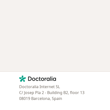
Contacto
Doctoralia - Página de inicio
Doctoralia Internet SL
C/ Josep Pla 2 - Building B2, floor 13
08019 Barcelona, Spain