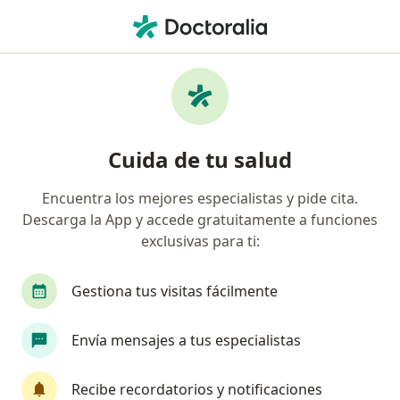
Men
Medicina Regenerativa Y Reparativa Articular • Ica, Ica
Filtros
• 1
Mapa
Especialistas en Medicina Regenerativa y
Cuida de tu salud
Reparativa Articular Ica
Encuentra los mejores especialistas y pide cita.
Descarga la App y accede gratuitamente a funciones
¿Qué especialidad estás buscando?
exclusivas para ti:
Traumatólogo y Ortopedista
Gestiona tus visitas fácilmente
Envía mensajes a tus especialistas
Recibe recordatorios y notificaciones