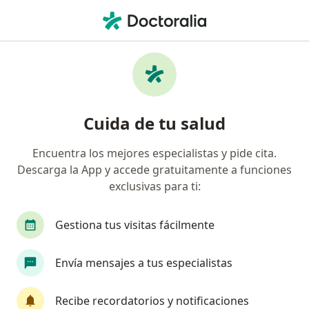
Men
Osteosíntesis De Fracturas • Ica, Ica
Filtros
• 1
Mapa
Especialistas en Osteosíntesis de Fracturas
Cuida de tu salud
Ica
Encuentra los mejores especialistas y pide cita.
Descarga la App y accede gratuitamente a funciones
¿Qué especialidad estás buscando?
exclusivas para ti:
Traumatólogo y Ortopedista
Gestiona tus visitas fácilmente
Envía mensajes a tus especialistas
Recibe recordatorios y notificaciones