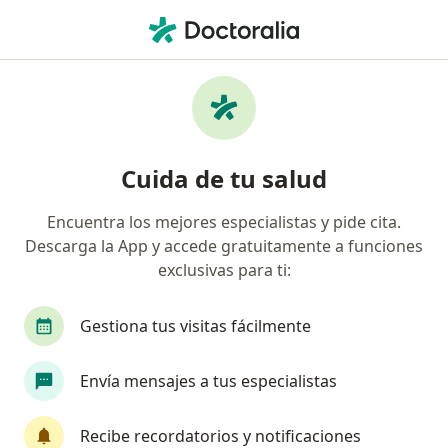
Men
Artroplastía • Ica, Ica
Filtros
• 1
Mapa
Especialistas en Artroplastía Ica
Cuida de tu salud
Encuentra los mejores especialistas y pide cita.
¿Qué especialidad estás buscando?
Descarga la App y accede gratuitamente a funciones
Traumatólogo y Ortopedista
exclusivas para ti:
Gestiona tus visitas fácilmente
Envía mensajes a tus especialistas
Recibe recordatorios y notificaciones