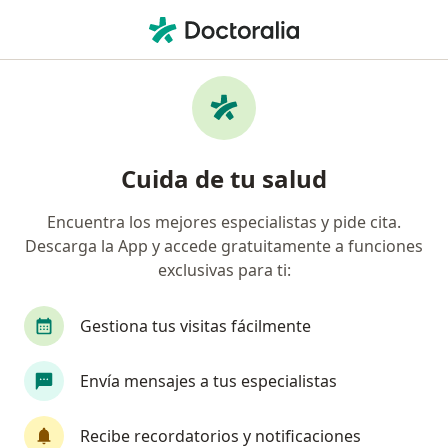
Men
Primera Visita Urología • Huancayo, Junín
Filtros
• 1
Mapa
Especialistas en Primera visita Urología
Cuida de tu salud
Huancayo
Encuentra los mejores especialistas y pide cita.
Descarga la App y accede gratuitamente a funciones
¿Qué especialidad estás buscando?
exclusivas para ti:
Urólogo
Gestiona tus visitas fácilmente
Envía mensajes a tus especialistas
Recibe recordatorios y notificaciones