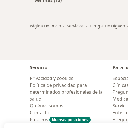
Ver más (15)
Más en esta categoría: Otros servi
Página De Inicio
Servicios
Cirugía De Hígado
Servicio
Para l
Privacidad y cookies
Especia
Política de privacidad para
Clínica
determinados profesionales de la
Pregun
salud
Medic
Quiénes somos
Servici
Contacto
Enfer
Empleos
Pregun
Nuevas posiciones
Condiciones Generales de
Aplicac