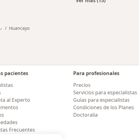
Ver más (15)
cios en Huancayo
Más en esta categor
Huancayo
Cambiar de ciudad
os pacientes
Para profesionales
listas
Precios
s
Servicios para especialistas
ta al Experto
Guías para especialistas
amentos
Condiciones de los Planes
os
Doctoralia
medades
tas Frecuentes
ión para celular