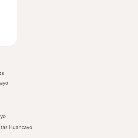
os
cayo
ayo
stas Huancayo