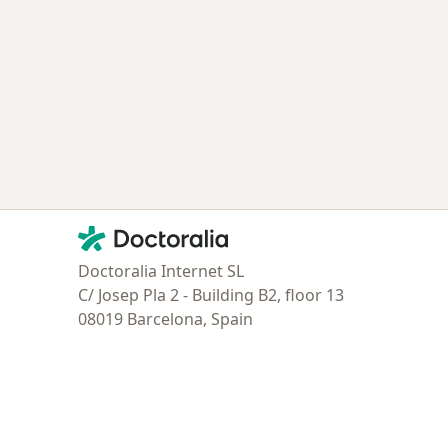
ía: Especialistas más solicitados
Contacto
Doctoralia - Página de inicio
Doctoralia Internet SL
C/ Josep Pla 2 - Building B2, floor 13
08019 Barcelona, Spain