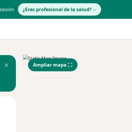
 sesión
¿Eres profesional de la salud?
Ampliar mapa
lunes
Mar
Mié
10 Ago
11 Ago
12 Ago