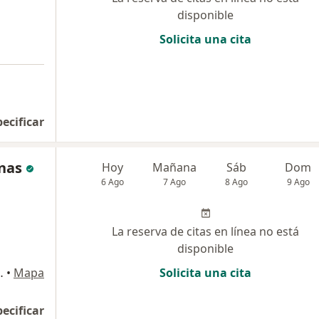
disponible
Solicita una cita
pecificar
nas
Hoy
Mañana
Sáb
Dom
6 Ago
7 Ago
8 Ago
9 Ago
La reserva de citas en línea no está
disponible
lotingo, Huancayo
•
Mapa
Solicita una cita
pecificar