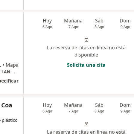
Hoy
Mañana
Sáb
Dom
6 Ago
7 Ago
8 Ago
9 Ago
La reserva de citas en línea no está
disponible
ncayo, Huancayo
•
Mapa
Solicita una cita
Consultorio Quirurgico Especializado SANTILLAN MEDIC
pecificar
o Coa
Hoy
Mañana
Sáb
Dom
6 Ago
7 Ago
8 Ago
9 Ago
 plástico
La reserva de citas en línea no está