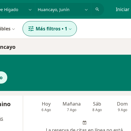
dad, enfermedad o nombre
p. ej. Lima
Iniciar
ibles
Más filtros
•
1
ancayo
co
mino
Hoy
Mañana
Sáb
Dom
6 Ago
7 Ago
8 Ago
9 Ago
ás
La reserva de citas en línea no está