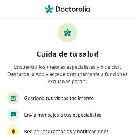
Men
Primera Visita Psicología • Huancayo, Junín
Filtros
• 1
Mapa
Especialistas en Primera visita Psicología
Cuida de tu salud
Huancayo
Encuentra los mejores especialistas y pide cita.
Descarga la App y accede gratuitamente a funciones
¿Qué especialidad estás buscando?
exclusivas para ti:
Psicólogo
Gestiona tus visitas fácilmente
Envía mensajes a tus especialistas
Recibe recordatorios y notificaciones