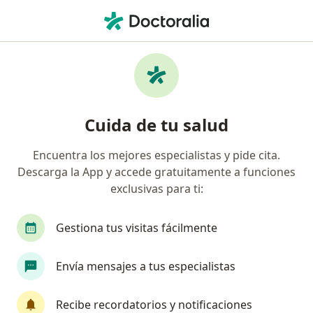
Men
Relajación Progresiva • Huancayo, Junín
Filtros
• 1
Mapa
Especialistas en Relajación progresiva
Cuida de tu salud
Huancayo
Encuentra los mejores especialistas y pide cita.
Descarga la App y accede gratuitamente a funciones
¿Qué especialidad estás buscando?
exclusivas para ti:
Psicólogo
Gestiona tus visitas fácilmente
Envía mensajes a tus especialistas
Recibe recordatorios y notificaciones