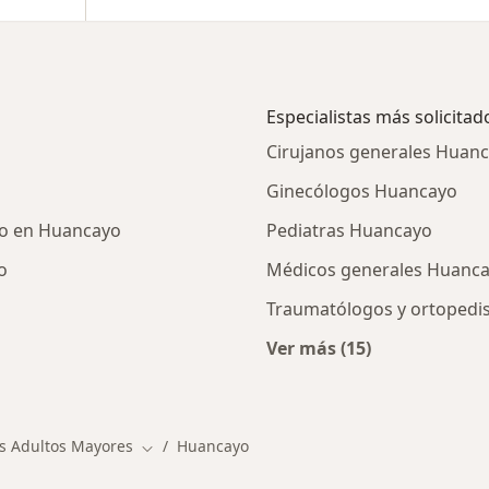
Especialistas más solicitad
Cirujanos generales Huan
Ginecólogos Huancayo
zo en Huancayo
Pediatras Huancayo
o
Médicos generales Huanc
Traumatólogos y ortopedi
Ver más (15)
cios en Huancayo
Más en esta categor
es Adultos Mayores
Huancayo
Cambiar de ciudad