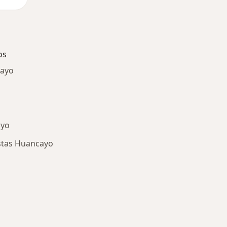
os
cayo
ayo
stas Huancayo
ía: Especialistas más solicitados