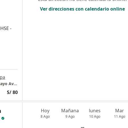
Ver direcciones con calendario online
HSE -
pa
GF Psicoterapeuta Francisco Chávez - Huancayo Av Francisco Solano of 402 (PREVIA CITA)
S/ 80
h
Hoy
Mañana
lunes
Mar
8 Ago
9 Ago
10 Ago
11 Ago