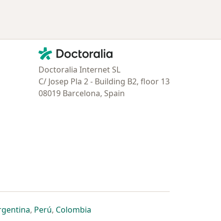
Contacto
Doctoralia - Página de inicio
Doctoralia Internet SL
C/ Josep Pla 2 - Building B2, floor 13
08019 Barcelona, Spain
estaña
 nueva pestaña
n una nueva pestaña
 abre en una nueva pestaña
se abre en una nueva pestaña
se abre en una nueva pestaña
se abre en una nueva pestaña
rgentina
,
Perú
,
Colombia