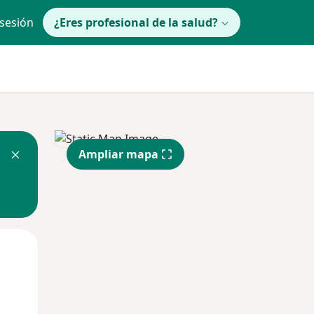
 sesión
¿Eres profesional de la salud?
Ampliar mapa
Mié
Jue
Vie
12 Ago
13 Ago
14 Ago