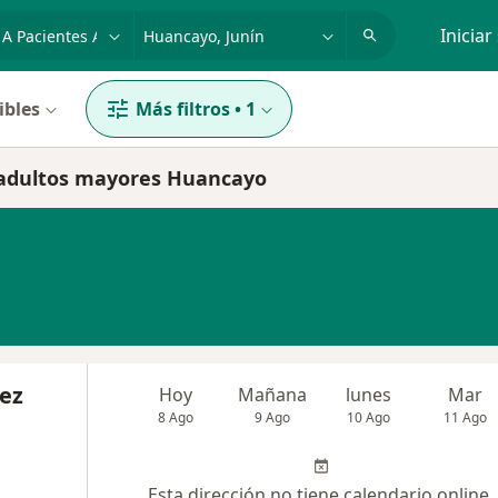
dad, enfermedad o nombre
p. ej. Lima
Iniciar
ibles
Más filtros
•
1
s adultos mayores Huancayo
vez
Hoy
Mañana
lunes
Mar
8 Ago
9 Ago
10 Ago
11 Ago
Esta dirección no tiene calendario online.