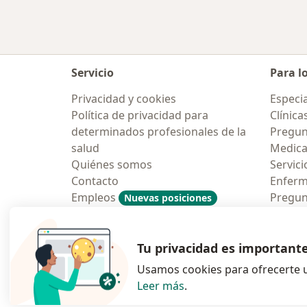
Servicio
Para l
Privacidad y cookies
Especia
Política de privacidad para
Clínica
determinados profesionales de la
Pregun
salud
Medic
Quiénes somos
Servici
Contacto
Enfer
Empleos
Pregun
Nuevas posiciones
Condiciones Generales de
Aplicac
Contratación
Tu privacidad es important
Usamos cookies para ofrecerte u
Leer más
.
se abre en una n
se abre 
s
Polska
,
Türkiye
,
España
,