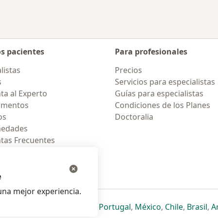
os pacientes
Para profesionales
listas
Precios
s
Servicios para especialistas
ta al Experto
Guías para especialistas
amentos
Condiciones de los Planes
os
Doctoralia
medades
tas Frecuentes
ión para celular
e
na mejor experiencia.
ueva pestaña
en una nueva pestaña
e abre en una nueva pestaña
se abre en una nueva pestaña
se abre en una nueva pestaña
se abre en una nueva pestaña
se abre en una nueva p
se abre en una
se abre e
se
Italia
,
Deutschland
,
Česko
,
Portugal
,
México
,
Chile
,
Brasil
,
A