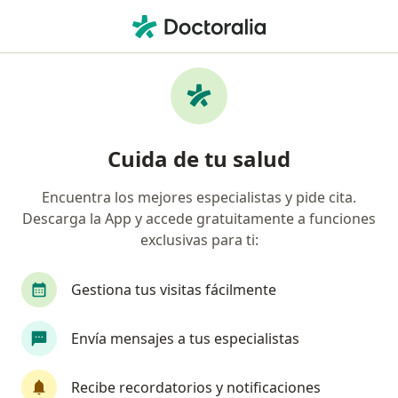
Men
Visita Domiciliaria Psicología • Huancayo, Junín
Filtros
• 1
Mapa
Especialistas en Visita domiciliaria
Cuida de tu salud
Psicología Huancayo
Encuentra los mejores especialistas y pide cita.
Descarga la App y accede gratuitamente a funciones
¿Qué especialidad estás buscando?
exclusivas para ti:
Psicólogo
Gestiona tus visitas fácilmente
Envía mensajes a tus especialistas
Recibe recordatorios y notificaciones