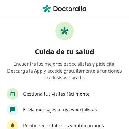
Men
Consulta Psicológica Online • Huancayo, Junín
Filtros
• 1
Mapa
Especialistas en Consulta psicológica online
Cuida de tu salud
Huancayo
Encuentra los mejores especialistas y pide cita.
Descarga la App y accede gratuitamente a funciones
¿Qué especialidad estás buscando?
exclusivas para ti:
Psicólogo
Gestiona tus visitas fácilmente
Envía mensajes a tus especialistas
Recibe recordatorios y notificaciones