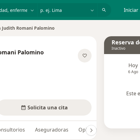
dad, enfermedad o nombre
p. ej. Lima
Iniciar
a Judith Romani Palomino
Reserva de
Inactivo
Romani Palomino
e las especializaciones
Hoy
6 Ago
Este 
Solicita una cita
nsultorios
Aseguradoras
Opiniones (2)