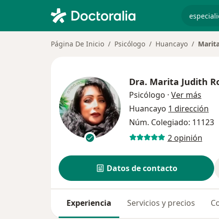
especiali
Página De Inicio
Psicólogo
Huancayo
Marit
Dra.
Marita Judith 
sobr
Psicólogo
·
Ver más
Huancayo
1 dirección
Núm. Colegiado: 11123
2 opinión
Datos de contacto
Experiencia
Servicios y precios
Co