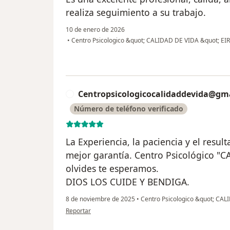
realiza seguimiento a su trabajo.
10 de enero de 2026
•
Centro Psicologico &quot; CALIDAD DE VIDA &quot; EI
Centropsicologicocalidaddevida@gm
C
Número de teléfono verificado
La Experiencia, la paciencia y el resul
mejor garantía. Centro Psicológico "C
olvides te esperamos.
DIOS LOS CUIDE Y BENDIGA.
8 de noviembre de 2025
•
Centro Psicologico &quot; CAL
en opinión del usuario Centropsicologicocalidaddevida@
Reportar