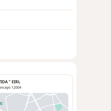
IDA " EIRL
ancayo
12004
ar
 abre en una nueva pestaña