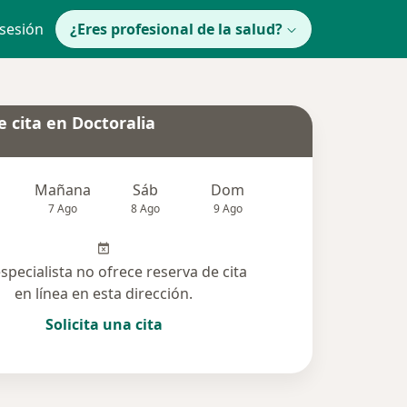
 sesión
¿Eres profesional de la salud?
 cita en Doctoralia
Mañana
Sáb
Dom
lunes
Mar
7 Ago
8 Ago
9 Ago
10 Ago
11 Ag
especialista no ofrece reserva de cita
en línea en esta dirección.
Solicita una cita