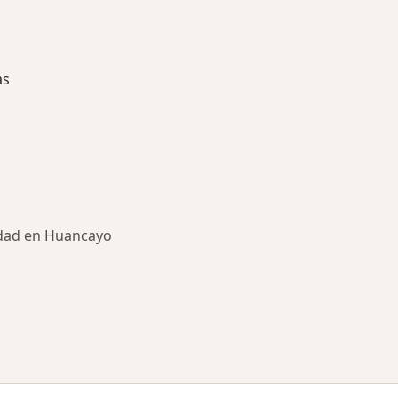
as
idad en Huancayo
ría: Enfermedades más tratadas