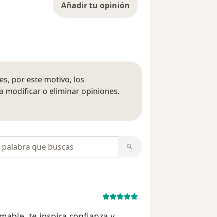
Añadir tu opinión
s, por este motivo, los
 modificar o eliminar opiniones.
 opiniones
opiniones
mable, te inspira confianza y