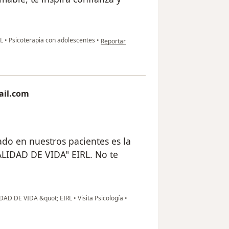
en opinión del usuario Jessica
RL
•
Psicoterapia con adolescentes
•
Reportar
ail.com
tado en nuestros pacientes es la
ALIDAD DE VIDA" EIRL. No te
IDAD DE VIDA &quot; EIRL
•
Visita Psicología
•
gmail.com