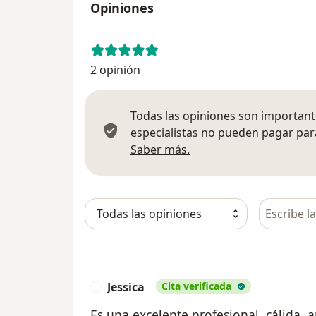
Opiniones
2 opinión
Todas las opiniones son importante
especialistas no pueden pagar para
Más información sobre
Saber más.
Busca en 
Jessica
Cita verificada
J
Es una excelente profesional, cálida, a