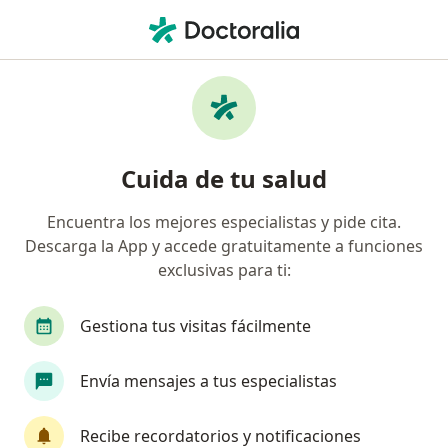
Men
Prick Test • San Isidro, Lima
Filtros
• 1
Seguro
Mapa
Especialistas en Prick Test San Isidro
Cuida de tu salud
Encuentra los mejores especialistas y pide cita.
¿Qué especialidad estás buscando?
Descarga la App y accede gratuitamente a funciones
Alergista
Pediatra
Médico general
N
exclusivas para ti:
Gestiona tus visitas fácilmente
Envía mensajes a tus especialistas
Recibe recordatorios y notificaciones