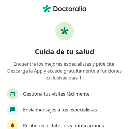
Men
Coaching Grupal • Huaraz, Ancash
Filtros
• 1
Seguro
Mapa
Especialistas en Coaching grupal Huaraz
Cuida de tu salud
Encuentra los mejores especialistas y pide cita.
¿Qué especialidad estás buscando?
Descarga la App y accede gratuitamente a funciones
Psicólogo
Cirujano general
exclusivas para ti:
Gestiona tus visitas fácilmente
Envía mensajes a tus especialistas
Recibe recordatorios y notificaciones