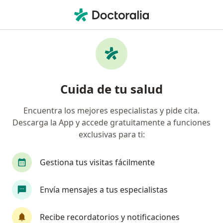
Men
Biópsia De Cuello Uterino • Trujillo, La Libertad
Filtros
• 1
Seguro
Mapa
Especialistas en Biópsia de cuello uterino
Cuida de tu salud
Trujillo
Encuentra los mejores especialistas y pide cita.
Descarga la App y accede gratuitamente a funciones
¿Qué especialidad estás buscando?
exclusivas para ti:
Ginecólogo
Internista
Neurocirujano
Gestiona tus visitas fácilmente
Envía mensajes a tus especialistas
Recibe recordatorios y notificaciones