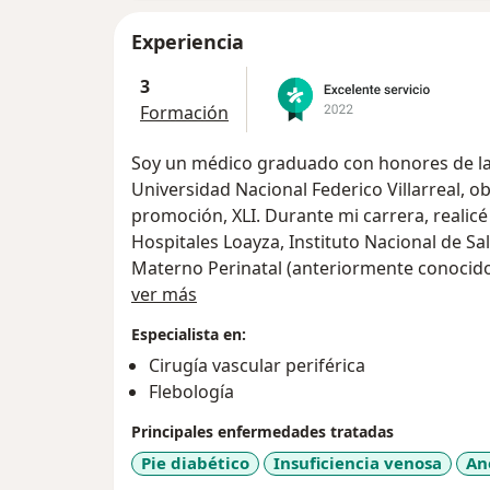
Experiencia
3
Formación
Soy un médico graduado con honores de la 
Universidad Nacional Federico Villarreal, o
promoción, XLI. Durante mi carrera, realic
Hospitales Loayza, Instituto Nacional de Sa
Materno Perinatal (anteriormente conocid
Acerca de mí
completé el SERUMS (Servicio Rural Urbano
ver más
Especialista en:
Posteriormente, después de finalizar mi SE
Cirugía vascular periférica
especialidad de Cirugía de Tórax y Cardiova
Flebología
Mayor de San Marcos. Fui seleccionado en e
postulantes. Completé 5 años de especializ
Principales enfermedades tratadas
Rebagliati Martins, uno de los principales h
Pie diabético
Insuficiencia venosa
An
reconocimiento por mis habilidades y plani