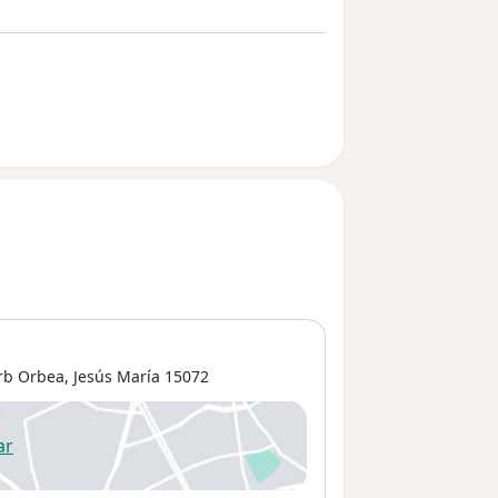
rb Orbea
,
Jesús María
15072
ar
 abre en una nueva pestaña