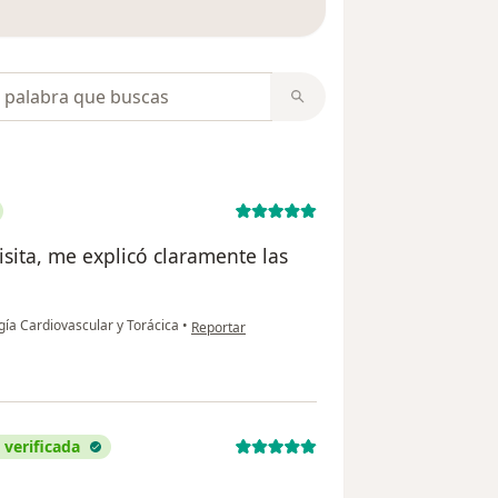
opiniones
sita, me explicó claramente las
en opinión del usuario Rosario Goicochea
ugía Cardiovascular y Torácica
•
Reportar
 verificada