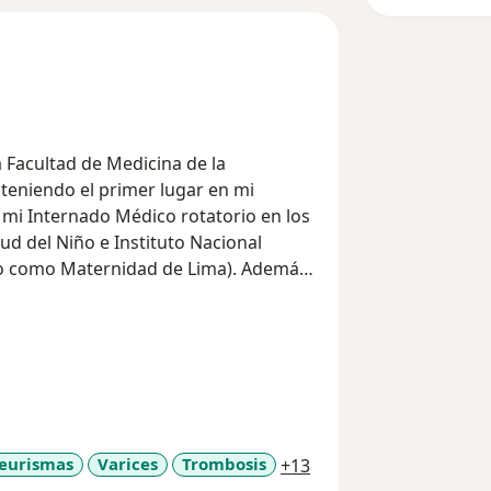
Facultad de Medicina de la
bteniendo el primer lugar en mi
é mi Internado Médico rotatorio en los
lud del Niño e Instituto Nacional
o como Maternidad de Lima). Además,
 Marginal) en la región de Huánuco.
RUMS, postulé y logré ingresar a la
scular en la Universidad Nacional
l ranking nacional entre 6,000
ación en el Hospital Nacional Edgardo
ospitales del Perú, donde recibí
a11y_sr_more_diseas
eurismas
Varices
Trombosis
+13
ficación quirúrgica, obteniendo un