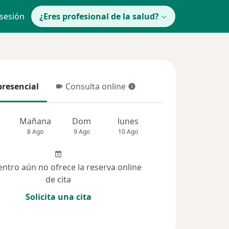
 sesión
¿Eres profesional de la salud?
presencial
Consulta online
resencial
Consulta online
Mañana
Dom
lunes
Mar
Mié
8 Ago
9 Ago
10 Ago
11 Ago
12 Ag
entro aún no ofrece la reserva online
de cita
Solicita una cita