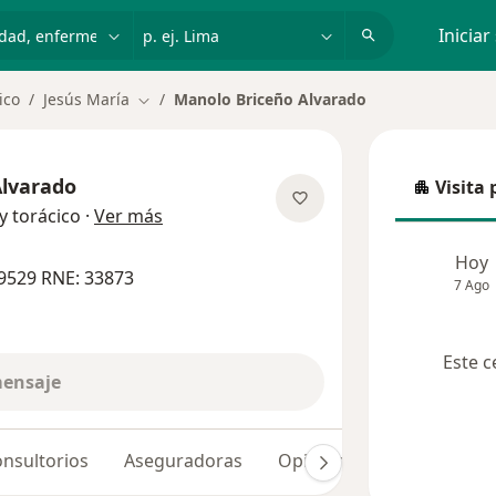
dad, enfermedad o nombre
p. ej. Lima
Iniciar
ico
Jesús María
Manolo Briceño Alvarado
Cambiar de ciudad
Alvarado
Visita 
Visita p
sobre las especializaciones
y torácico
·
Ver más
Hoy
9529 RNE: 33873
7 Ago
Este c
mensaje
nsultorios
Aseguradoras
Opiniones (230)