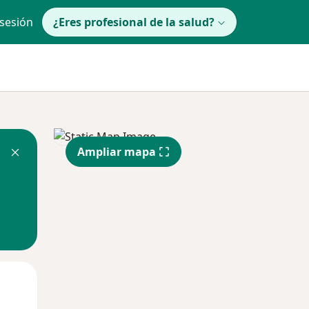
 sesión
¿Eres profesional de la salud?
Ampliar mapa
Mar
Mié
Jue
11 Ago
12 Ago
13 Ago