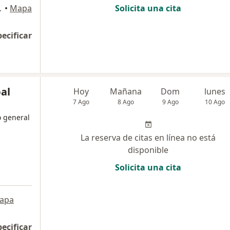
f. 215, San Isidro
•
Mapa
Solicita una cita
pecificar
bal
Hoy
Mañana
Dom
lunes
7 Ago
8 Ago
9 Ago
10 Ago
o general
La reserva de citas en línea no está
disponible
Solicita una cita
apa
pecificar