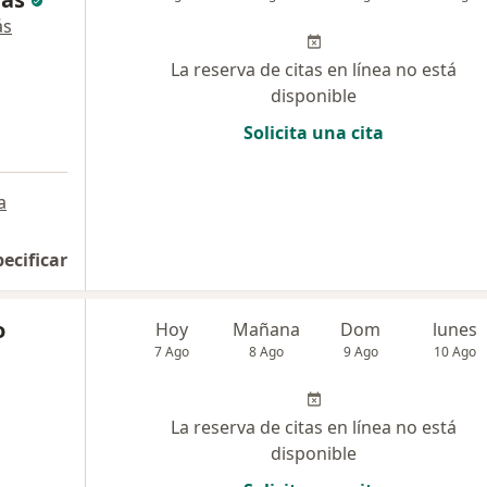
ás
La reserva de citas en línea no está
disponible
Solicita una cita
a
pecificar
o
Hoy
Mañana
Dom
lunes
7 Ago
8 Ago
9 Ago
10 Ago
La reserva de citas en línea no está
disponible