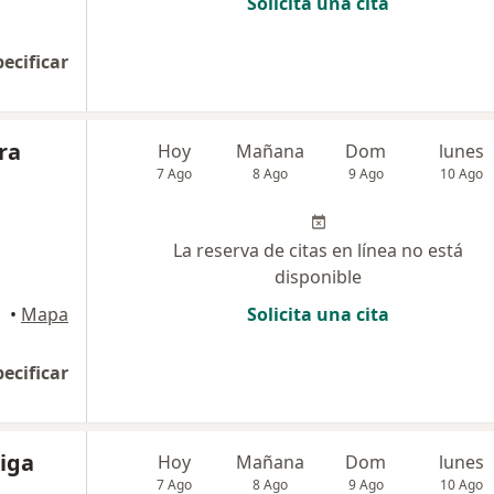
Solicita una cita
pecificar
ra
Hoy
Mañana
Dom
lunes
7 Ago
8 Ago
9 Ago
10 Ago
La reserva de citas en línea no está
disponible
•
Mapa
Solicita una cita
pecificar
iga
Hoy
Mañana
Dom
lunes
7 Ago
8 Ago
9 Ago
10 Ago