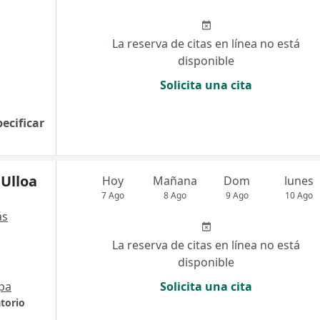
La reserva de citas en línea no está
disponible
Solicita una cita
pecificar
 Ulloa
Hoy
Mañana
Dom
lunes
7 Ago
8 Ago
9 Ago
10 Ago
ás
La reserva de citas en línea no está
disponible
pa
Solicita una cita
torio