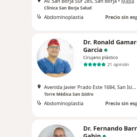
Av. San Borja Sur 285, San Borja
•
Mapa
Clínica San Borja Salud
Abdominoplastia
Precio sin es
Dr. Ronald Gamar
Garcia
Cirujano plástico
21 opinión
Avenida Javier Prado Este 1684, San Isidro
Torre Médica San Isidro
Abdominoplastia
Precio sin es
Dr. Fernando Barr
Gabin