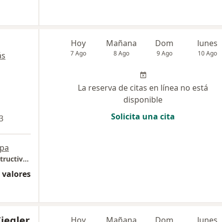
Hoy
Mañana
Dom
lunes
7 Ago
8 Ago
9 Ago
10 Ago
ás
La reserva de citas en línea no está
disponible
Solicita una cita
3
pa
Unidad de Cirugía Plástica Estética y Reconstructiva Clínica Ziegler
 valores
Ziegler
Hoy
Mañana
Dom
lunes