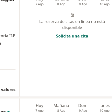
7 Ago
8 Ago
9 Ago
10 Ago
La reserva de citas en línea no está
disponible
oria II-E
Solicita una cita
a
 valores
Hoy
Mañana
Dom
lunes
das
7 Ago
8 Ago
9 Ago
10 Ago