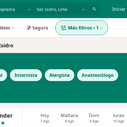
dad, enfermedad o nombre
p. ej. Lima
Iniciar
ibles
Seguro
Más filtros
•
1
Isidro
al
Internista
Alergista
Anestesiólogo
ander
Hoy
Mañana
Dom
lunes
7 Ago
8 Ago
9 Ago
10 Ago