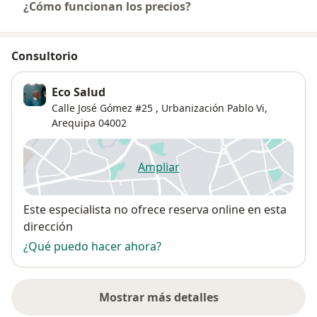
¿Cómo funcionan los precios?
Consultorio
Eco Salud
Calle José Gómez #25 ,
Urbanización Pablo Vi
,
Arequipa
04002
Ampliar
se abre en una nueva pestañ
Disponibilidad
Este especialista no ofrece reserva online en esta
dirección
¿Qué puedo hacer ahora?
Mostrar más detalles
sobre la dirección