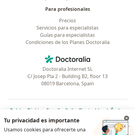
Para profesionales
Precios
Servicios para especialistas
Guías para especialistas
Condiciones de los Planes Doctoralia
Contacto
Doctoralia - Página de inicio
Doctoralia Internet SL
C/ Josep Pla 2 - Building B2, floor 13
08019 Barcelona, Spain
se abre en una nueva pestaña
se abre en una nueva pestaña
se abre en una nueva pestaña
se abre en una nueva pes
se abre en 
se a
Polska
,
Türkiye
,
España
,
Italia
,
Deutschland
,
Česko
,
se abre en una nueva pestaña
se abre en una nueva pestaña
se abre en una nueva pestaña
se abre en una nueva p
se abre en 
se abr
Portugal
,
México
,
Chile
,
Brasil
,
Argentina
,
Perú
,
Tu privacidad es importante
se abre en una nueva pe
Colombia
Usamos cookies para ofrecerte una