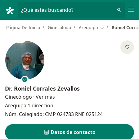
Men
¿Qué estás buscando?
Página De Inicio
Ginecólogo
Arequipa
Roniel Corra
Cambiar de ciuda
Dr.
Roniel Corrales Zevallos
sobre las especializaciones
Ginecólogo
·
Ver más
Arequipa
1 dirección
Núm. Colegiado: CMP 024783 RNE 025124
Datos de contacto