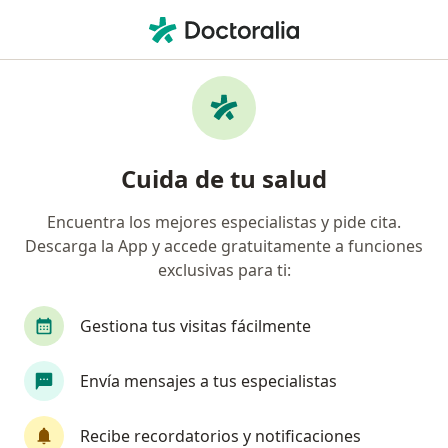
Men
Cólicos Menstruales • Arequipa, Arequipa
Filtros
• 1
Mapa
Especialistas en Cólicos menstruales en
Cuida de tu salud
Arequipa
Encuentra los mejores especialistas y pide cita.
Descarga la App y accede gratuitamente a funciones
¿Qué especialidad estás buscando?
exclusivas para ti:
Ginecólogo
Gestiona tus visitas fácilmente
Envía mensajes a tus especialistas
Recibe recordatorios y notificaciones