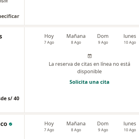
pecificar
s
Hoy
Mañana
Dom
lunes
7 Ago
8 Ago
9 Ago
10 Ago
La reserva de citas en línea no está
disponible
Solicita una cita
de s/ 40
nco
Hoy
Mañana
Dom
lunes
7 Ago
8 Ago
9 Ago
10 Ago