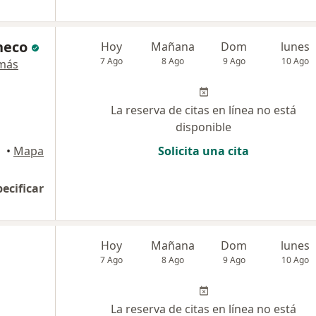
heco
Hoy
Mañana
Dom
lunes
7 Ago
8 Ago
9 Ago
10 Ago
más
La reserva de citas en línea no está
disponible
•
Mapa
Solicita una cita
pecificar
Hoy
Mañana
Dom
lunes
7 Ago
8 Ago
9 Ago
10 Ago
La reserva de citas en línea no está