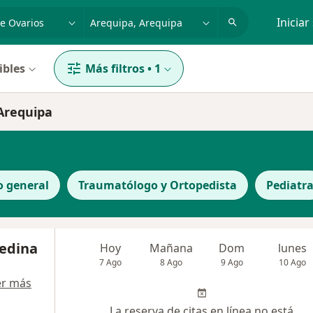
dad, enfermedad o nombre
p. ej. Lima
Iniciar
ibles
Más filtros
•
1
 Arequipa
o general
Traumatólogo y Ortopedista
Pediatr
edina
Hoy
Mañana
Dom
lunes
7 Ago
8 Ago
9 Ago
10 Ago
er más
La reserva de citas en línea no está