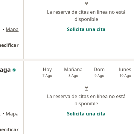
La reserva de citas en línea no está
disponible
•
Mapa
Solicita una cita
pecificar
laga
Hoy
Mañana
Dom
lunes
7 Ago
8 Ago
9 Ago
10 Ago
o
La reserva de citas en línea no está
disponible
ante y Rivero
•
Mapa
Solicita una cita
pecificar