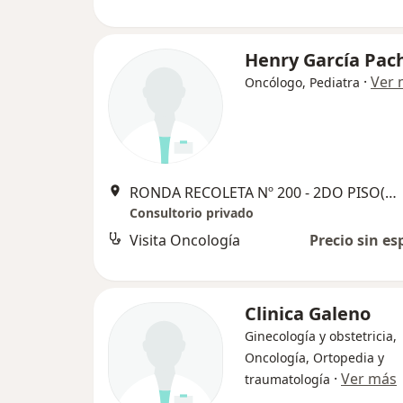
Henry García Pac
·
Ver 
Oncólogo, Pediatra
RONDA RECOLETA Nº 200 - 2DO PISO(ONCOSUR). A media cuadra de la DREA - Recoleta, Arequipa
Consultorio privado
Visita Oncología
Precio sin es
Clinica Galeno
Ginecología y obstetricia,
Oncología, Ortopedia y
·
Ver más
traumatología