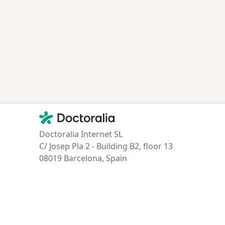
Contacto
Doctoralia - Página de inicio
Doctoralia Internet SL
C/ Josep Pla 2 - Building B2, floor 13
08019 Barcelona, Spain