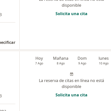
disponible
Solicita una cita
3
pecificar
Hoy
Mañana
Dom
lunes
7 Ago
8 Ago
9 Ago
10 Ago
La reserva de citas en línea no está
disponible
Solicita una cita
3
apa