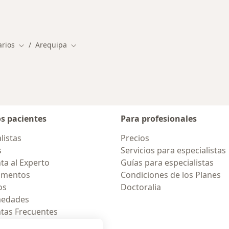
rmedades en Arequipa
rios
Arequipa
Cambiar de ciudad
Cambiar de ciudad
os pacientes
Para profesionales
listas
Precios
s
Servicios para especialistas
ta al Experto
Guías para especialistas
amentos
Condiciones de los Planes
os
Doctoralia
medades
tas Frecuentes
ión para celular