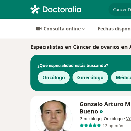
especiali
Consulta online
Fechas dispon
Especialistas en Cáncer de ovarios en
¿Qué especialidad estás buscando?
Oncólogo
Ginecólogo
Médic
Gonzalo Arturo M
Bueno
·
V
Ginecólogo, Oncólogo
12 opinión