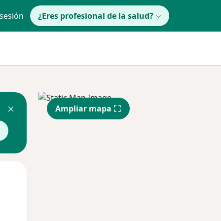
 sesión
¿Eres profesional de la salud?
Ampliar mapa
a
Mar
Mié
Jue
11 Ago
12 Ago
13 Ago