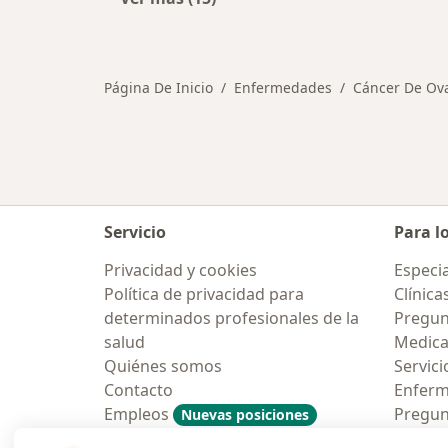
Más en esta categoría: Otras enfe
Página De Inicio
Enfermedades
Cáncer De Ova
Servicio
Para l
Privacidad y cookies
Especia
Política de privacidad para
Clínica
determinados profesionales de la
Pregun
salud
Medic
Quiénes somos
Servici
Contacto
Enfer
Empleos
Pregun
Nuevas posiciones
Condiciones Generales de
Aplicac